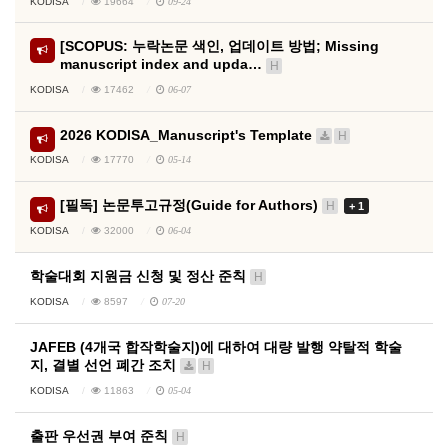
KODISA
19664
09-24
[SCOPUS: 누락논문 색인, 업데이트 방법; Missing
manuscript index and upda…
H
KODISA
17462
06-07
2026 KODISA_Manuscript's Template
H
KODISA
17770
05-14
[필독] 논문투고규정(Guide for Authors)
H
+ 1
KODISA
32000
06-04
학술대회 지원금 신청 및 정산 준칙
H
KODISA
8597
07-20
JAFEB (4개국 합작학술지)에 대하여 대량 발행 약탈적 학술
지, 결별 선언 폐간 조치
H
KODISA
11863
05-04
출판 우선권 부여 준칙
H