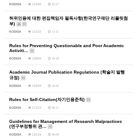
KODISA
11839
02-27
허위인용에 대한 편집책임자 필독사항(한국연구재단 리플릿첨
부)
H
KODISA
12132
11-15
Rules for Preventing Questionable and Poor Academic
Activiti…
H
KODISA
16809
10-18
Academic Journal Publication Regulations (학술지 발행
규정)
H
KODISA
15635
10-05
Rules for Self-Citation(자기인용준칙)
H
KODISA
27315
06-11
Guidelines for Management of Research Malpractices
(연구부정행위 관…
H
KODISA
16219
06-04