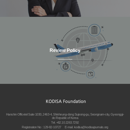
Review Policy
Hanshin Officetel Suite 1030, 2463-4, Shinheung-dong Sujeong-gu, Seongnam-city, Gyeonggi-
do Republic of Korea
Tel. +82.10.2263.7292
Registration No : 129-82-10727
E-mail.
kodisa@kodisajournals.org