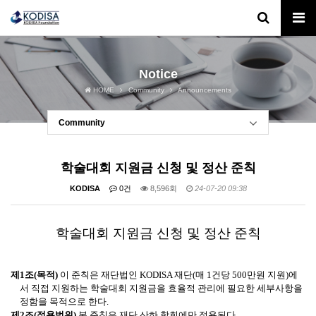
Notice
HOME
Community
Announcements
Community
학술대회 지원금 신청 및 정산 준칙
KODISA
0건
8,596회
24-07-20 09:38
학술대회 지원금 신청 및 정산 준칙
제
1
조
(
목적
)
이 준칙은 재단법인
KODISA
재단(매 1건당 500만원 지원)
에
서
직접 지원하는 학술대회 지원금을 효율적 관리에 필요한 세부사항을
정함을 목적으로 한다
.
제
2
조
(
적용범위
)
본 준칙은 재단 산하 학회에만 적용된다