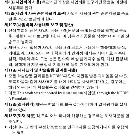
제
8
조
(
사업비의 사용
)
주관기관의 장은 사업비를 연구기간 종료일 이전에
사용해야 한다
.
제
9
조
(
사업비 사용 증명자료의 보관
)
사업비 사용에 관한 증명자료를 종료
된 후
2
년간 보관해야 한다
.
제
10
조
(
사업비의 사용내역 보고 및 정산
)
1. 선정 학회의 장은 사업비 사용내역
(
논문집 등 활동결과물 포함
)
을 종료
후
1
개월 이내에 보고해야 한다
.
이 경우 정식공문을 작성하여 이메일 전
송도 가능하다
2. 재단 감사시 필요한 사업비 사용내역 보고서 내용에는
학술대회 목적,
기대효과, KODISA내 여타 학회와의 연계성 내지는 시너지효과 증대
실적, 국내와 해외 구분 논문 편수와 예상 참가자수 실적, 예산 집행 내
역, 장학재단 지원금 상세 지출 내역 등이 기재되어야 한다.
제
11
조
(사사표기 및
학술활동 결과물 제출
)
1.
모든 학술활동 결과물은
KODISA
재단의 지원을 받은 과제임을 알 수 있
도록 다음과 같이 사사표기를 해야 하며
,
동 사사표기가 없는 경우에는
해당 연구과제의 학술활동 결과물로 인정하지 않는다
.
2.
예로
This work was supported by
○○○○○○○○
(
사업명
) through the KODIS
A Foundation
제
12
조
(
결과평가
)
재단은 학술대회 활동 결과에 대하여
결과평가를 실시
할 수 있다
.
제
13
조
(
제재 처분
)
각 호의 어느 하나에 해당하는 경우에는 제재처분을 할
수 있다
.
1.
거짓이나 그 밖의 부정한 방법으로 연구과제를 신청하거나 이를 수행하
는 행위