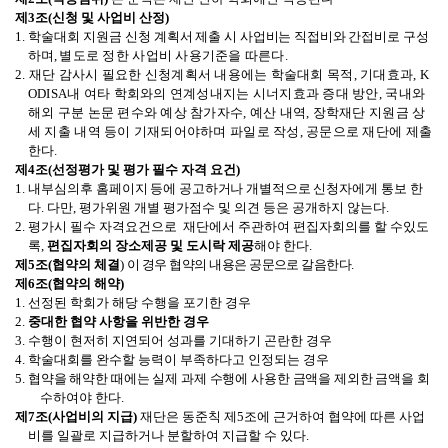
제
3
조
(
신청 및 사업비 산정
)
1. 학술대회 지원금 신청
계획서 제출 시 사업비는 직접비와 간접비로 구성
하며
,
별도로 정한 사업비 사용기준을 따른다
.
2. 재단 감사시 필요한 신청계획서 내용에는 학술대회 목적, 기대효과, K
ODISA내 여타 학회와의 연계성내지는 시너지효과 증대 방안, 국내와
해외 구분 논문 편수와 예상 참가자수, 예산 내역, 장학재단 지원금 상
세 지출 내역 등이 기재되어야하며 파일로 작성, 공문으로 재단에 제출
한다.
제
4
조
(
선정평가 및 평가 필수 자격 요건
)
1. 내부심의후
홈페이지 등에 공고하거나 개별적으로 신청자
에게 통보 한
다
.
다만
,
평가위원 개별 평가점수 및 의견 등은 공개하지 않는다
.
2. 평가시 필수 자격요건으로 재단에서 주관하여 편집자회의를 할 수있도
록,
편집자회의 장소제공 및 도시락 제공
해야 한다.
제
5
조
(
협약의 체결
)
이 경우 협약의 내용은 공문으로 갈음한다
.
제
6
조
(
협약의 해약
)
1.
선정된 학회가 해당 수행을 포기한 경우
2.
중대한 협약 사항을 위반한 경우
3.
수행이 현저히 지연되어 성과를 기대하기 곤란한 경우
4.
학술대회를 완수할 능력이 부족하다고 인정되는 경우
5.
협약을 해약한 때에는 실제 과제 수행에 사용한 금액을 제외한
금액을 회
수하여야 한다
.
제
7
조
(
사업비의 지급
)
재단은 동준칙 제
5
조에 근거하여 협약에 따른 사업
비를 일괄로 지급하거나 분할하여 지급할 수 있다
.