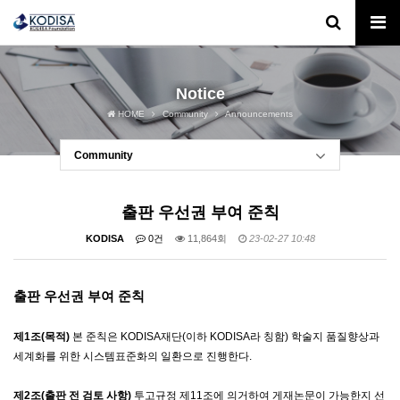
Notice
HOME
Community
Announcements
Community
출판 우선권 부여 준칙
KODISA
0건
11,864회
23-02-27 10:48
출판 우선권 부여 준칙
제
1
조
(
목적
)
본 준칙은
KODISA재단(이하 KODISA라 칭함)
학술지 품질향상과
세계화를 위한 시스템표준화의 일환으로 진행한다
.
제
2
조
(
출판 전 검토 사항
)
투고규정 제
11
조에 의거하여 게재논문이 가능한지 선