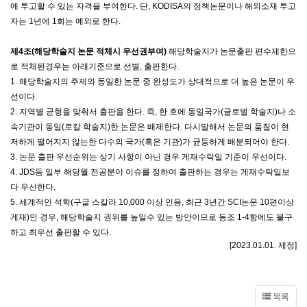
에 투고할 수 있는 자격을 부여한다
.
단
, KODISA
의 정책논문이나 해외소재 투고
자는
1
년에
1
회는 예외로 한다
.
제
4
조
(
해당학술지 논문 적체시 우선권부여
)
해당학술지가 논문출판 편수제한으
로 적체된경우는 아래기준으로 선별
,
출판한다
.
1.
해당학술지의 주제와 동일한 논문 중 완성도가 상대적으로 더 높은 논문이 우
선이다.
2.
지역별 균형을 맞춰서 출판을 한다
.
즉
,
한 호에 동일국가
(
글로벌 학술지
)
나 소
속기관이 동일
(
로칼 학술지
)
한 논문은 배제한다
.
다시말해서 논문의 품질이 현
저하게 떨어지지 않는한 다수의 국가
(
혹은 기관
)
가 균등하게 배분되어야 한다
.
3.
논문 출판 우선순위는 상기 사항이 아닌 경우 게재수락일 기준이 우선이다
.
4. JDS
등 일부 해당월 전공분야 이슈를 정하여 출판하는 경우는 게재수락일보
다 우선한다
.
5.
세계적인 석학(구글 스칼라 10,000 이상 인용, 최근 3년간 SCI논문 10편이상
게재)인 경우, 해당학술지 권위를 높일수 있는 방안이므로 동조
1-4
항에도 불구
하고 최우선 출판할 수 있다
.
[2023.01.01.
제정
]
목록