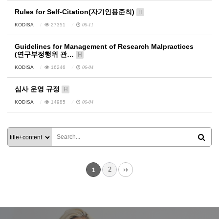
Rules for Self-Citation(자기인용준칙)
H
KODISA
27351
06-11
Guidelines for Management of Research Malpractices
(연구부정행위 관…
H
KODISA
16246
06-04
심사 운영 규정
H
KODISA
14985
06-04
2
1