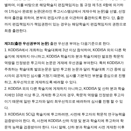
별하며
,
이를 바탕으로 해당학술지 편집책임자는 동 규정 제
5
조
4
항에 의거하
여
1
차심사 완료된 논문
(
온라인 투고시스템상에서 게재수락 논문
)
을 선별
,
선정
하여 출판을 위하여
,
본부의 편집사무소로 이관하여 출판하도록 한다
.
단
,
출판
까지 편집책임자가 책임권한이 있는 경우는 해당학술지 편집책임자의 권한으로
최종 출판한다
.
제
3
조
(
출판 우선권부여 논문
)
출판 우선권 부여는 다음기준으로 한다
.
1. KODISA
에서 개최하는 학술대회에
3
년 이상 참석하여
, KODISA
외의 다른 학
술지에 게재하지 아니하고
, KODISA
학술지와 분과 학술지에만 발표한 학문적
역량을 인정받은 투고자의 논문은 게재에 우선권을 부여한다
.
특히
KODISA
가
주최하는 학술대회 발표논문은 일반 투고된 논문과 달리 학술대회 기간 중에 심
사자의 공개적인 심사를 거쳤기 때문에
,
심사를 기본적인 부분을 중심으로 진행
하고
,
최우선적으로 게재하도록 배려할 수 있다
.
2. KODISA
외의 다른 학술지에 게재하지 아니하고
, KODISA
및 산하 분과 학술
지에만
10
편 이상 투고
,
게재한 투고자의 경우
,
학문적 역량을 인정받은 투고자
이기 때문에 일반 투고자와 달리 최우선적으로 배려하여 심사를 진행 할 수 있
다
.
3. KODISA
의
SCI
급 학술지에 투고하려면
,
사전에 투고자의 학문적 연구능력을
검증받아야 한다
.
즉
,
사전에
KODISA
산하 직영 및 분과 학술지에 투고하여 학
문적 능력을 검증받아야 한다
.
다시 말해
,
산하 분과 학술지에 사전 게재한 이후