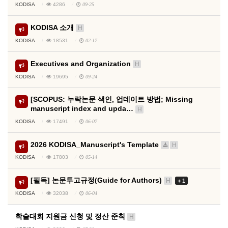
KODISA
4286
09-25
KODISA 소개
H
KODISA
18531
02-17
Executives and Organization
H
KODISA
19695
09-24
[SCOPUS: 누락논문 색인, 업데이트 방법; Missing
manuscript index and upda…
H
KODISA
17491
06-07
2026 KODISA_Manuscript's Template
H
KODISA
17803
05-14
[필독] 논문투고규정(Guide for Authors)
H
+ 1
KODISA
32038
06-04
학술대회 지원금 신청 및 정산 준칙
H