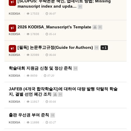
[SCOPUS: 누락논문 색인, 업데이트 방법; Missing
manuscript index and upda…
H
KODISA
17533
06-07
2026 KODISA_Manuscript's Template
H
KODISA
17836
05-14
[필독] 논문투고규정(Guide for Authors)
H
+ 1
KODISA
32089
06-04
학술대회 지원금 신청 및 정산 준칙
H
KODISA
8659
07-20
JAFEB (4개국 합작학술지)에 대하여 대량 발행 약탈적 학술
지, 결별 선언 폐간 조치
H
KODISA
11917
05-04
출판 우선권 부여 준칙
H
KODISA
11898
02-27