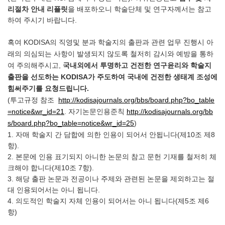
리절차 안내 리플릿
을 배포하오니 학술단체 및 연구자께서는 참고
하여 주시기 바랍니다.
혹여 KODISA의 직영및 분과 학술지의 출판과 관련 업무 진행시 아
래의 의심되는 사항이 발생되지 않도록 철저히 감시와 예방을 통하
여 주의해주시고,
국내외에서 투명하고 건전한 연구윤리와 학술지
출판을 선도하는 KODISA가 주도하여 국내에 건전한 생태계 조성에
힘써주기를 요청드립니다.
(투고규정 참조
http://kodisajournals.org/bbs/board.php?bo_table
=notice&wr_id=21
. 자기논문인용준칙
http://kodisajournals.org/bb
s/board.php?bo_table=notice&wr_id=25
)
1. 자매 학술지 간 담합에 의한 인용이 되어서 안됩니다(제10조 제8
항).
2. 본문에 인용 표기되지 아니한 논문의 참고 문헌 기재를 철저히 체
크해야 합니다(제10조 7항).
3. 해당 출판 논문과 전공이나 주제와 관련된 논문을 제외하고는 절
대 인용되어서는 아니 됩니다.
4. 의도적인 학술지 자체 인용이 되어서는 아니 됩니다(제5조 제6
항)