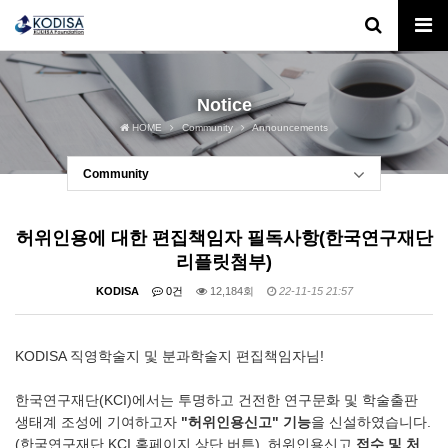
Notice
HOME
Community
Announcements
Community
허위인용에 대한 편집책임자 필독사항(한국연구재단
리플릿첨부)
KODISA
0건
12,184회
22-11-15 21:57
KODISA 직영학술지 및 분과학술지 편집책임자님!
한국연구재단(KCI)에서는 투명하고 건전한 연구문화 및 학술출판
생태계 조성에 기여하고자
"허위인용신고" 기능
을 신설하였습니다.
(한국연구재단 KCI 홈페이지 상단 버튼). 허위인용신고
접수 및 처