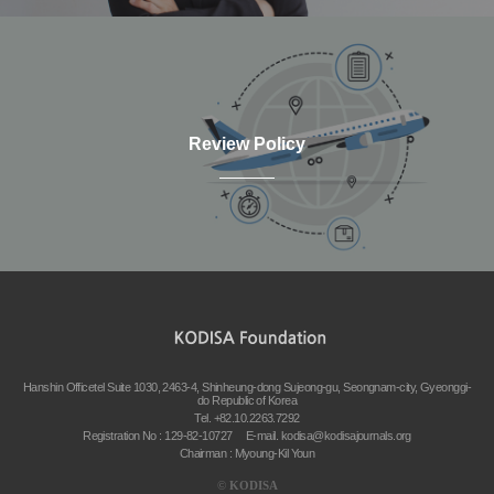
Review Policy
Hanshin Officetel Suite 1030, 2463-4, Shinheung-dong Sujeong-gu, Seongnam-city, Gyeonggi-
do Republic of Korea
Tel. +82.10.2263.7292
Registration No : 129-82-10727
E-mail.
kodisa@kodisajournals.org
Chairman : Myoung-Kil Youn
©
KODISA