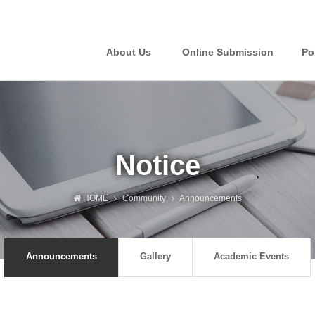
About Us
Online Submission
Po
Notice
HOME
Community
Announcements
Announcements
Gallery
Academic Events