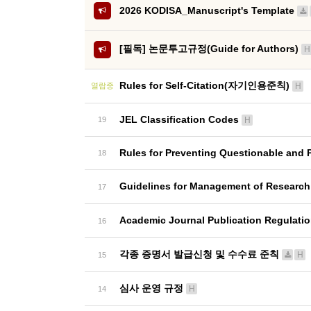
2026 KODISA_Manuscript's Template
[필독] 논문투고규정(Guide for Authors)
H
Rules for Self-Citation(자기인용준칙)
열람중
H
JEL Classification Codes
19
H
Rules for Preventing Questionable and 
18
Guidelines for Management of Resea
17
Academic Journal Publication Regul
16
각종 증명서 발급신청 및 수수료 준칙
H
15
심사 운영 규정
H
14