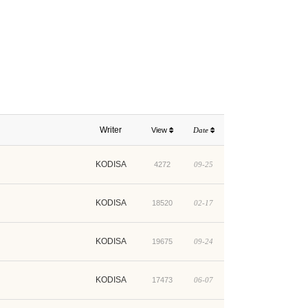
Writer
View
Date
KODISA
4272
09-25
KODISA
18520
02-17
KODISA
19675
09-24
KODISA
17473
06-07