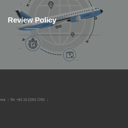
Review Policy
orea
|
Tel. +82.10.2263.7292
|