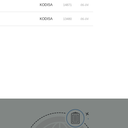
KODISA
14871
06-04
KODISA
13480
06-04