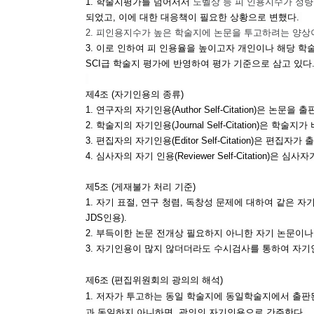
1. 학술지평가를 넘어서서
노벨상 등 피 인용지수가 정
되었고, 이에 대한 대응책이 필요한 상황으로 변했다.
2. 피인용지수가 높은 학술지에 논문을 투고하려는 양상
3. 이로 인하여 피 인용율을 높이고자 개인이나 해당 
SCI급 학술지 평가에 반영하여 평가 기준으로 삼고 있다
제4조 (자기인용의 종류)
1. 연구자의 자기인
용
(Author Self-Citation
2. 학술지의 자기인용
(Journal Self-Citation)
은 학술지가 
3. 편집자의 자기인용
(Editor Self-Citation)
은 편집자가 
4. 심사자의 자기 인용
(Reviewer Self-Citation)
은 심사자
제5조 (게재불가 처리 기준)
1.
자기 표절, 연구 청렴, 독창성 문제에 대하여 같은 자
JDS인용).
2
. 부득이한 논문 전개상 필요하지 아니한 자기 논문이
3. 자기인용이 많지 않더더라도 수시검사를 통하여 자
제6조 (편집위원회의 광의의 해석)
1. 저자가 투고하는 동일 학술지에 동일학술지에서 출판된
과 동일하지 아니하면, 광의의 자기인용으로 간주한다.