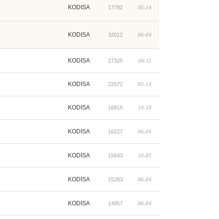
KODISA
17782
05-14
KODISA
32012
06-04
KODISA
27325
06-11
KODISA
22572
05-14
KODISA
16815
10-18
KODISA
16227
06-04
KODISA
15643
10-05
KODISA
15283
06-04
KODISA
14957
06-04