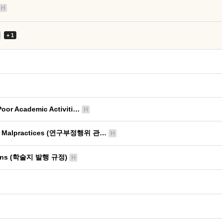
H
+ 1
Poor Academic Activiti…
H
rch Malpractices (연구부정행위 관…
H
ations (학술지 발행 규정)
H