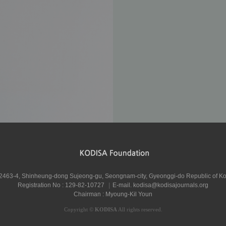
, 2463-4, Shinheung-dong Sujeong-gu, Seongnam-city, Gyeonggi-do Republic of K
Registration No : 129-82-10727
|
E-mail.
kodisa@kodisajournals.org
Chairman : Myoung-Kil Youn
Copyright
©
KODISA
All rights reserved.