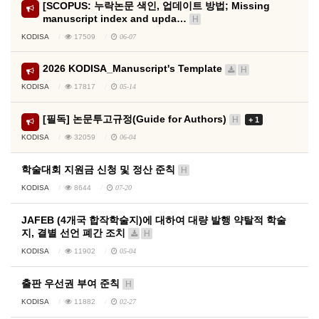
[SCOPUS: 누락논문 색인, 업데이트 방법; Missing
manuscript index and upda…
H
KODISA
17509
06-07
2026 KODISA_Manuscript's Template
H
KODISA
17817
05-14
[필독] 논문투고규정(Guide for Authors)
H
+ 1
KODISA
32059
06-04
학술대회 지원금 신청 및 정산 준칙
H
KODISA
8644
07-20
JAFEB (4개국 합작학술지)에 대하여 대량 발행 약탈적 학술
지, 결별 선언 폐간 조치
H
KODISA
11902
05-04
출판 우선권 부여 준칙
H
KODISA
11882
02-27