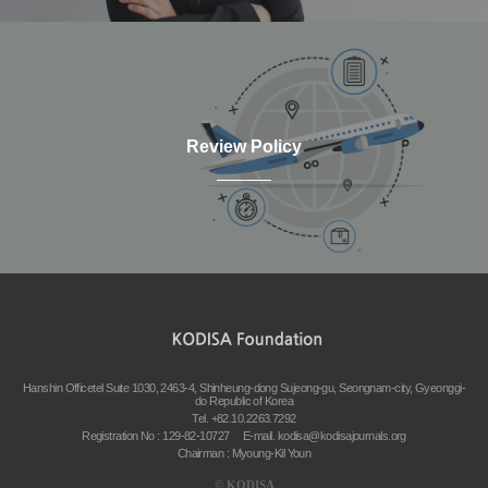
Review Policy
Hanshin Officetel Suite 1030, 2463-4, Shinheung-dong Sujeong-gu, Seongnam-city, Gyeonggi-
do Republic of Korea
Tel. +82.10.2263.7292
Registration No : 129-82-10727
E-mail.
kodisa@kodisajournals.org
Chairman : Myoung-Kil Youn
©
KODISA