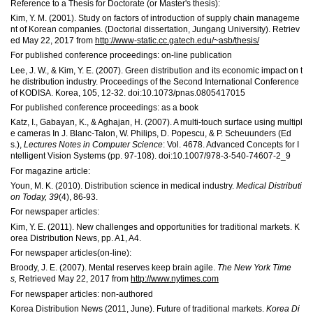
Reference to a Thesis for Doctorate (or Master's thesis):
Kim, Y. M. (2001). Study on factors of introduction of supply chain manageme
nt of Korean companies. (Doctorial dissertation, Jungang University). Retriev
ed May 22, 2017 from
http://www-static.cc.gatech.edu/~asb/thesis/
For published conference proceedings: on-line publication
Lee, J. W., & Kim, Y. E. (2007). Green distribution and its economic impact on t
he distribution industry. Proceedings of the Second International Conference
of KODISA. Korea, 105, 12-32. doi:10.1073/pnas.0805417015
For published conference proceedings: as a book
Katz, I., Gabayan, K., & Aghajan, H. (2007). A multi-touch surface using multipl
e cameras In J. Blanc-Talon, W. Philips, D. Popescu, & P. Scheuunders (Ed
s.),
Lectures Notes in Computer Science
: Vol. 4678. Advanced Concepts for I
ntelligent Vision Systems (pp. 97-108). doi:10.1007/978-3-540-74607-2_9
For magazine article:
Youn, M. K. (2010). Distribution science in medical industry.
Medical Distributi
on Today, 39
(4), 86-93.
For newspaper articles:
Kim, Y. E. (2011). New challenges and opportunities for traditional markets. K
orea Distribution News, pp. A1, A4.
For newspaper articles(on-line):
Broody, J. E. (2007). Mental reserves keep brain agile.
The New York Time
s,
Retrieved May 22, 2017 from
http://www.nytimes.com
For newspaper articles: non-authored
Korea Distribution News (2011, June). Future of traditional markets.
Korea Di