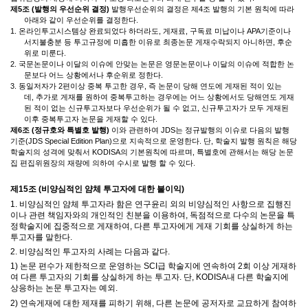
제
5
조
(
발행의 우선순위 결정
)
발행우선순위의 결정은 제
4
조 발행의 기본 원칙에 따라
아래와 같이 우선순위를 결정한다
.
1.
온라인투고시스템상 완료되었다 하더라도
,
게재료
,
구독료 미납이나
APA
기준이나
서지불충분 등 투고규정에 미흡한 이유로 최종논문 게재수락되지 아니하면
,
후순
위로 미룬다
.
2.
국문논문이나 이달의 이슈에 안맞는 논문은 영문논문이나 이달의 이슈에 적합한 논
문보다 어느 상황에서나 후순위로 정한다
.
3.
동일저자가
2
편이상 중복 투고한 경우
,
즉 논문이 당해 연도에 게재된 적이 있는
데
,
추가로 게재를 원하여 중복투고하는 경우에는 어느 상황에서도 당해연도 게재
된 적이 없는 신규투고자보다 우선순위가 될 수 없고
,
신규투고자가 모두 게재된
이후 중복투고자 논문을 게재할 수 있다
.
제
6
조
(정규호와
특별호 발행
)
이와 관련하여 JDS는 정규발행의 이슈로 다음의 발행
기준(JDS Special Edition Plan)으로 지속적으로 운영한다. 단,
학술지 발행 원칙은 해당
학술지의 성격에 맞춰서 KODISA의 기본원칙에 따르며
,
특별호에 관해서는 해당 논문
집 편집위원장의 재량에 의하여 수시로 발행 할 수 있다
.
제
15
조
(
비양심적인 얌체 투고자에 대한 불이익
)
1.
비양심적인 얌체 투고자라 함은 연구윤리 외의 비양심적인 사항으로 집행진
이나 관련 책임자와의 개인적인 친분을 이용하여
,
독점적으로 다수의 논문을 특
정학술지에 집중적으로 게재하여
,
다른 투고자에게 게재 기회를 상실하게 하는
투고자를 말한다
.
2.
비양심적인 투고자의 사례는 다음과 같다
.
1)
논문 편수가 제한적으로 운영하는
SCI
급 학술지에 연속하여
2
회 이상 게재하
여 다른 투고자의 기회를 상실하게 하는 투고자
.
단
, KODISA
내 다른 학술지에
상응하는 논문 투고자는 예외
.
2)
연속게재에 대한 제재를 피하기 위해
,
다른 논문에 공저자로 교묘하게 참여하