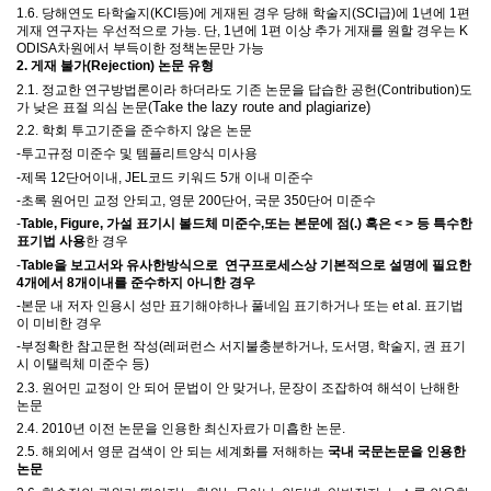
1.6.
당해연도 타학술지
(KCI
등
)
에 게재된 경우 당해 학술지
(SCI
급
)
에
1
년에
1
편
게재 연구자는 우선적으로 가능
.
단
, 1
년에
1
편 이상 추가 게재를 원할 경우는
K
ODISA
차원에서 부득이한 정책논문만 가능
2.
게재 불가
(Rejection)
논문 유형
2.1.
정교한 연구방법론이라 하더라도 기존 논문을 답습한 공헌
(Contribution)
도
Take the lazy route and plagiarize)
가 낮은 표절 의심 논문
(
2.2.
학회 투고기준을 준수하지 않은 논문
-
투고규정 미준수 및
템플리트양식 미사용
-
제목
12
단어이내
, JEL
코드 키워드
5
개 이내 미준수
-
초록 원어민 교정 안되고
,
영문
200
단어
,
국문
350
단어 미준수
-
Table, Figure,
가설 표기시 볼드체 미준수
,
또는 본문에 점
(.)
혹은
< >
등 특수한
표기법 사용
한 경우
-
Table을 보고서와 유사한방식으로 연구프로세스상 기본적으로 설명에 필요한
4개에서 8개이내를 준수하지 아니한 경우
-
본문 내 저자 인용시 성만 표기해야하나 풀네임 표기하거나 또는
et al.
표기법
이 미비한 경우
-부정확한 참고문헌 작성(
레퍼런스 서지불충분하거나
,
도서명
,
학술지
,
권 표기
시 이탤릭체 미준수 등)
2.3.
원어민 교정이 안 되어 문법이 안 맞거나
,
문장이 조잡하여 해석이 난해한
논문
2.4. 2010
년 이전 논문을 인용한 최신자료가 미흡한 논문
.
2.5.
해외에서 영문 검색이 안 되는 세계화를 저해하는
국내 국문논문을 인용한
논문