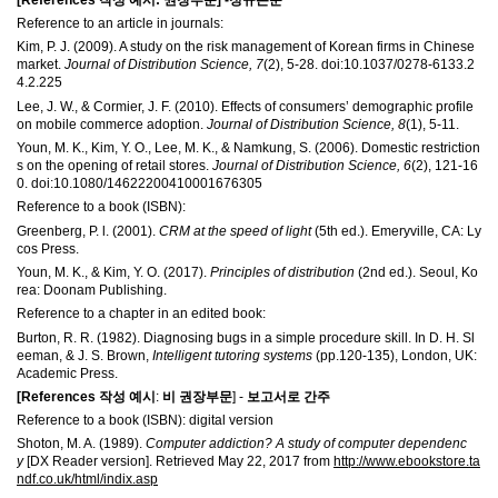
Reference to an article in journals:
Kim, P. J. (2009). A study on the risk management of Korean firms in Chinese
market.
Journal of Distribution Science, 7
(2), 5-28. doi:10.1037/0278-6133.2
4.2.225
Lee, J. W., & Cormier, J. F. (2010). Effects of consumers’ demographic profile
on mobile commerce adoption.
Journal of Distribution Science, 8
(1), 5-11.
Youn, M. K., Kim, Y. O., Lee, M. K., & Namkung, S. (2006). Domestic restriction
s on the opening of retail stores.
Journal of Distribution Science, 6
(2), 121-16
0. doi:10.1080/14622200410001676305
Reference to a book (ISBN):
Greenberg, P. l. (2001).
CRM at the speed of light
(5th ed.). Emeryville, CA: Ly
cos Press.
Youn, M. K., & Kim, Y. O. (2017).
Principles of distribution
(2nd ed.). Seoul, Ko
rea: Doonam Publishing.
Reference to a chapter in an edited book:
Burton, R. R. (1982). Diagnosing bugs in a simple procedure skill. In D. H. Sl
eeman, & J. S. Brown,
Intelligent tutoring systems
(pp.120-135), London, UK:
Academic Press.
[References
작성 예시
:
비 권장부문
] -
보고서로 간주
Reference to a book (ISBN): digital version
Shoton, M. A. (1989).
Computer addiction? A study of computer dependenc
y
[DX Reader version]. Retrieved May 22, 2017 from
http://www.ebookstore.ta
ndf.co.uk/html/indix.asp