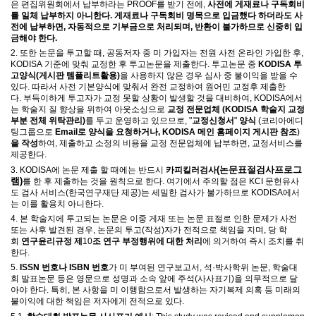
은 편집위원회에서 납부하라는
PROOF
를 받기 전에
,
사전에 게재료나 구독회비
를 일체 납부하지 아니한다
.
게재료나 구독회비 명목으로 입금했다 하더라도 사
전에 납부하면
,
자동적으로 기부금으로 처리되며
,
반환이 불가하므로 신중히 입
금해야 한다
.
2.
또한 논문을 투고할 때
,
공동저자 중 미 가입자는 전원 사전 온라인 가입한 후
,
KODISA
기준에 맞춰 교정한 후 투고논문을 제출한다
.
투고논문 중
KODISA
투
고양식
(
게시판 템플리트활용
)
을 사용하지 않은 경우 심사 중 불이익을 받을 수
있다
.
따라서
사전 기본양식에 맞춰서 완전 교정하여 원어민 교정후 제출한
다
.
부득이하게 투고자가 교정 못할 상황이 발생할 것을 대비하여
, KODISA
에서
는 학술지 질 향상을 위하여 아웃소싱으로
교정 전문업체
(KODISA
학술지 교정
부분 전체 위탁관리
)
를
두고 운영하고 있으므로
, "
교정신청서
"
양식
(
코리아에디
팅그룹으로
Email
로 양식을 요청하거나
, KODISA
메인 홈페이지 게시판 참조
)
을 작성
하여
,
제출하고 소정의 비용을 교정 전문업체에 납부하면
,
교정서비스를
제공한다
.
(논문표절검사프로그
3. KODISA
에 논문 제출 할 때에는 반드시
카피킬러
검사
램)
를 한 후 제출하는 것을 원칙으로 한다
.
여기에서 주의할 점은
KCI
문헌유사
도 검사 서비스
(
한국연구재단 제공
)
는 세밀한 검사가 불가하므로
KODISA
에서
는 이를 활용치 아니한다
.
4.
본 학술지에 투고되는 논문은 이중 게재 또는 논문 표절로 인한 문제가 사전
또는 사후 발견된 경우
,
논문의 투고
(
작성
)
자가 전적으로 책임을 지며
,
당 학
회
연구윤리규정 제
10
조 연구 부정행위에 대한 처리
에 의거하여 즉시 조치를 취
한다
.
5.
ISSN
번호나
ISBN
번호
가 미 부여된 연구보고서
,
석
·
박사학위 논문
,
학술대
회 발표논문 등은 영문으로 성명과 소속 앞에 주석
(
사사표기
)
을 의무적으로 달
아야 한다
.
특히
,
본 사항을 미 이행함으로서 발생하는 자기복제 의혹 등 미래의
불이익에 대한 책임은 저자에게 전적으로 있다
.