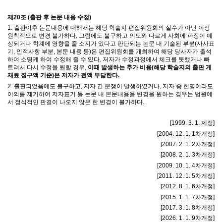
제
20
조
(
출판 후 논문 내용 수정
)
1.
출판이후 논문내용에 대해서는 해당 학술지 편집위원회의 실수가 아닌 이상
원칙적으로 변경 불가하다
.
그럼에도 불구하고 의도와 다르게 사회에 파장이 예
상되거나 학계에 영향을 줄 소지가 있다고 판단되는 논문 내 기술된 부분
(
사사표
기
,
인적사항 부분
,
본문 내용 등
)
은 편집위원회를 개최하여 해당 당사자가 출석
하여 소명케 하여 수정해 줄 수 있다
.
저자가 수정과정에서 체크를 못했거나 빠
트려서 다시 수정을 원할 경우
,
이때 발생하는 추가 비용(해당 학술지의 출판 게
재료 징구액 기준)은 저자가 전액 부담한다
.
2.
출판되었음에도 불구하고
,
저자 간 분쟁이 발생하였거나
,
저자 중 한명이라도
이의를 제기하여 저자표기 등 논문 내 본문내용을 변경을 원하는 경우는 법원에
서 정식적인 판결이 나오지 않은 한 변경이 불가하다
.
[1999. 3. 1.
제정
]
[2004. 12. 1. 1
차개정
]
[2007. 2. 1. 2
차개정
]
[2008. 2. 1. 3
차개정
]
[2009. 10. 1. 4
차개정
]
[2011. 12. 1. 5
차개정
]
[2012. 8. 1. 6
차개정
]
[2015. 1. 1. 7
차개정
]
[2017. 3. 1. 8
차개정
]
[2026. 1. 1. 9
차개정
]