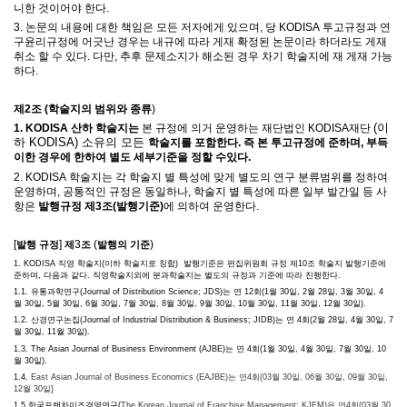
니한 것이어야 한다
.
3.
논문의 내용에 대한 책임은 모든 저자에게 있으며
,
당
KODISA
투고규정과 연
구윤리규정에 어긋난 경우는 내규에 따라 게재 확정된 논문이라 하더라도 게재
취소 할 수 있다
.
다만
,
추후 문제소지가 해소된 경우 차기 학술지에 재 게재 가능
하다
.
제
2
조
(
학술지의 범위와 종류
)
(이
1. KODISA 산하 학술지는
본 규정에 의거 운영하는
재단법인 KODISA재단
하 KODISA) 소유의 모든
학술지를 포함한다. 즉 본 투고규정에 준하며, 부득
이한 경우에 한하여
별도 세부기준을 정할 수있다.
2. KODISA
학술지는 각 학술지 별 특성에 맞게 별도의 연구 분류범위를 정하여
운영하며
,
공통적인 규정은 동일하나
,
학술지 별 특성에 따른 일부 발간일 등 사
항은
발행규정 제
3
조
(
발행기준
)
에 의하여 운영한다
.
[
]
3
(
)
발행 규정
제
조
발행의 기준
1. KODISA 직영
학술지(이하 학술지로 칭함) 발행기준은 편집위원회 규정 제
10
조 학술지 발행기준에
준하며
,
다음과 같다
. 직영학술지외에 분과학술지는 별도의 규정과 기준에 따라 진행한다.
1.1.
유통과학연구
(Journal of Distribution Science;
JDS
)
는 연
12
회
(1
월
30
일
, 2
월
28
일
, 3
월
30
일
, 4
월
30
일
, 5
월
30
일
, 6
월
30
일
, 7
월
30
일
, 8
월
30
일
, 9
월
30
일
, 10
월
30
일
, 11
월
30
일
, 12
월
30
일
).
1.2.
산경연구논집
(Journal of Industrial Distribution & Business;
JIDB
)
는 연
4
회
(
2
월
28
일
,
4
월
30
일
,
7
월
30
일
,
11
월
30
일
).
1.3. The Asian Journal of Business Environment (
AJBE
)
는 연
4
회
(1
월
30
일
, 4
월
30
일
, 7
월
30
일
, 10
월
30
일
).
1.4.
East Asian Journal of Business Economics (EAJBE)는
연4회(03월 30일, 06월 30일, 09월 30일,
12월 30일}
1.5 한국프랜차이즈경영연구(
The Korean Journal of Franchise Management; KJFM)은
연4회(03월 30