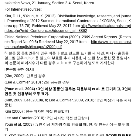
stribution News,
21 January, Section 3-4. Seoul, Korea.
For Internet resources:
Kim, D. H., &Youn, M. K. (2012). Distribution knowledge, research, and journa
l. Proceeding of 2012 Summer International Conference of KODISA, Seoul, K
orea (pp.73-78). Retrieved May 22, 2017 from
http://www.kodisajournals.org/i
ndex.php?mid=Conferences&document_srl=8862
China National Petroleum Corporation (2009).
2009 Annual Reports.
(Resea
rch Report No. 09.6) Retrieved May 22, 2017 from
http://www.cnpc.com.cn/r
esource/english/images1/2009.pdf
6.
본문 중 문헌인용의 경우 이름과 발표 년도를 표기한다
.
다만
,
예시가 혼동을
일으킬 경우
a, b, c
등 별도의 부호를 추가 사용한다
.
또한 참고문헌 중 동일저자
의 논문의 페이지수가 다른 경우
, a, b, c
로 구분하여 별도로 기재한다
.
[
본문의 문헌 예시
]
(Kim, 2009) :
단독인 경우
(Lee & Cormier, 2010) : 2
인 공동인 경우
(Youn et al., 2004) : 3
인 이상 공동인 경우는 처음부터 et al. 로 표기하고, 3인미
만은
첫 인용부터 모두 표기
.
(Kim, 2009; Lee, 2010a, b; Lee & Cormier, 2009, 2010) : 2
인 이상의 다른 저자
문헌
Kim (2000) :
단독 저자명 직접 언급할 때
Lee and Cormier (2010) : 2
인 저자명 직접 언급할 때
Youn et al. (2003) : 3
인 이상 저자명 직접 언급할 때
.
단
,
첫 인용시에는 모두 표
기
7. KODISA
학술지는 해외지향 학술지이므로 논문을 인용 할 때
,
SCOPUS와 ES