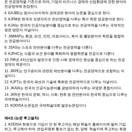
온 전공영역을 기준으로 하며
,
기업의 비즈니스
경제와 산업환경에 관한 분야의
전공영역에 한정한다
.
4. EAJBE는 동아시아지역의 경제관련 분야의 논문을 중심으로 한다.
5. KJFM은 한국의 프랜자치즈 전반영역을 다루는 특수 학문 정공분야로 한다.
6. KJAI는 한국의 인공지능분야를 중심으로 하는 전공역역을 다루는 국제적인
영문 영문지 저널이다.
7. JWMAP는 환경, 보건, 안전, 의료서비스, 복지 등 웰빙분야의 학문을 융합하
는 전공분야이다.
8. JSAS는 스포츠 전반분야를 다루는 전공영역을 다룬다.
9. KJFHC는 식품과 보건 분야를 특화하여 융합학문을 전공으로 다룬다.
10. FIR은 4차산업의 발전으로 인한 사회 경제적인 현상을 중심으로 하는 전공
영역의 학문이다.
11. JRPE는 연구윤리와 관련된 제반분야를 다루는 전공영역으로 포함하는 저
널이다.
12. KJFT는 한국의 패션과 기술에 특화된 전공역역으로 다루는 저널이다.
13. JKAIA는 한국의 인공지능분야를 광범위하게 다루는 국영문 혼합지이다.
14. JKR은 한국의 문화, 역사, 사회, 한류 등 전반분야의 한국학 중심으로 다루는
국제학술지이다.
15. KODISA 논문집은 국제학술대회 발표논문집이다.
제
4
조
(
논문 투고절차
)
1. KODISA
회원으로 가입이 안 된 투고자는 해당 학술지 홈페이지에
필히 가입
하고
,
투고해야 하며
,
편집위원회 통보가 없는 한
,
당해
학술지에 투고하는 회원