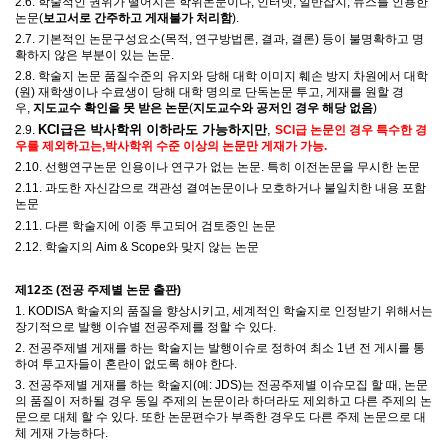
2.6.
학술적인 권위가 떨어지는 학위논문이나
,
인터넷
,
일반잡지
,
뉴스를 인용한
논문
(
보고서로 간주하고 게재불가 처리함
).
2.7. 기본적인 논문구성요소(
목적
,
연구방법론
,
결과
,
결론) 등이 불명확하고 명
확하지 않은 부분이 있는 논문
.
2.8.
학술지 논문 품질수준의 유지와 당해 대학 이미지 훼손 방지 차원에서 대학
(
원
)
재학생이나 수료생이 당해 대학 명의로 단독논문 투고
,
게재를 원할 경
우
,
지도교수 확인을 못 받은 논문
(
지도교수와 공저인 경우 해당 없음
)
KCI급은 박사학위 이하라도 가
능하지만
,
2.9.
SCI급 논문인 경우
특
수한 경
우를 제외하고는,
박사학위 수준 이상의 논문만 게재가 가능.
2.10. 선행연구논문 인용이나 연구가 없는 논문. 특히 이전논문을 무시한 논문
2.11. 과도한 자신감으로 객관성 결여논문이나 모호하거나 불일치한 내용 포함
논문
2.11. 다른 학술지에 이중 투고되어 검토중인 논문
2.12. 학술지의 Aim & Scope와 맞지 않는 논문
제
12
조
(
전공 주제별 논문 출판
)
1. KODISA
학술지의 품질을 향상시키고
,
세계적인 학술지로 인정받기 위해서는
장기적으로 발행 이슈별 전공주제를 정할 수 있다
.
2.
전공주제별 게재를 하는 학술지는 발행이슈로 정하여 최소
1
년 전 게시를 통
하여 투고자들이 혼란이 없도록 해야 한다
.
3.
전공주제별 게재를 하는 학술지
(
예
: JDS)
는 전공주제별 이슈모집 할 때
,
논문
의 품질이 저하될 경우 동일 주제의 논문이라 하더라도 제외하고 다른 주제의 논
문으로 대체 할 수 있다
.
또한 논문편수가 부족한 경우도 다른 주제 논문으로 대
체 게재 가능하다
.