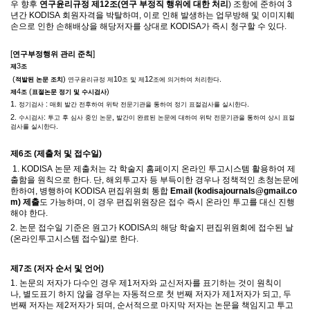
우 향후
연구윤리규정 제
12
조
(
연구 부정직 행위에 대한 처리
)
조항에 준하여
3
년간
KODISA
회원자격을 박탈하며
,
이로 인해 발생하는 업무방해 및 이미지훼
손으로 인한 손해배상을 해당저자를 상대로
KODISA
가 즉시 청구할 수 있다
.
[
]
연구부정행위 관리 준칙
3
제
조
(
)
10
12
.
적발된 논문 조치
연구윤리규정 제
조 및 제
조에 의거하여 처리한다
4
(
)
제
조
표절논문 정기 및 수시검사
1.
:
.
정기검사
매회 발간 전후하여 위탁 전문기관을 통하여 정기 표절검사를 실시한다
2.
:
,
수시검사
투고 후 심사 중인 논문
발간이 완료된 논문에 대하여 위탁 전문기관을 통하여 상시 표절
.
검사를 실시한다
제
6
조
(
제출처 및 접수일
)
1. KODISA
논문 제출처는 각 학술지 홈페이지 온라인 투고시스템 활용하여 제
출함을 원칙으로 한다
.
단
,
해외투고자 등 부득이한 경우나 정책적인 초청논문에
한하여
,
병행하여
KODISA
편집위원회 통합
Email (kodisajournals@gmail.co
m)
제출
도 가능하며
,
이 경우 편집위원장은 접수 즉시 온라인 투고를 대신 진행
해야 한다
.
2.
논문 접수일 기준은 원고가
KODISA
의 해당 학술지 편집위원회에 접수된 날
(
온라인투고시스템 접수일
)
로 한다
.
제
7
조
(
저자 순서 및 언어
)
1.
논문의 저자가 다수인 경우 제
1
저자와 교신저자를 표기하는 것이 원칙이
나
,
별도표기 하지 않을 경우는 자동적으로 첫 번째 저자가 제
1
저자가 되고
,
두
번째 저자는 제
2
저자가 되며
,
순서적으로 마지막 저자는 논문을 책임지고 투고