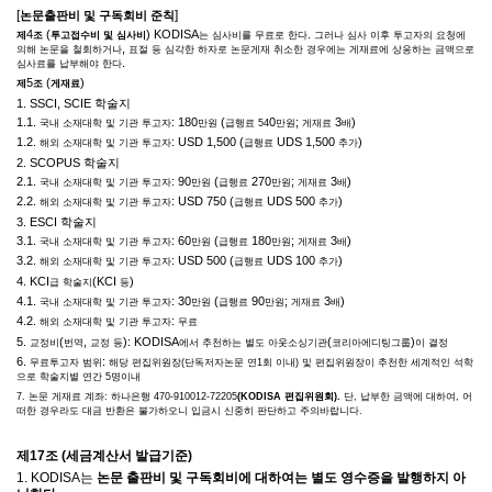
[
]
논문출판비 및 구독회비 준칙
4
(
) KODISA
.
제
조
투고접수비 및 심사비
는 심사비를 무료로 한다
그러나 심사 이후 투고자의 요청에
,
의해 논문을 철회하거나
표절 등 심각한 하자로 논문게재 취소한 경우에는 게재료에 상응하는 금액으로
.
심사료를 납부해야 한다
5
(
)
제
조
게재료
1. SSCI, SCIE
학술지
1.1.
: 180
(
0
;
3
)
국내 소재대학 및 기관 투고자
만원
급행료
54
만원
게재료
배
1.2.
: USD 1,500 (
UDS 1,500
)
해외 소재대학 및 기관 투고자
급행료
추가
2. SCOPUS
학술지
2.1.
: 90
(
270
;
3
)
국내 소재대학 및 기관 투고자
만원
급행료
만원
게재료
배
2.2.
: USD 750 (
UDS 500
)
해외 소재대학 및 기관 투고자
급행료
추가
3. ESCI
학술지
3.1.
: 60
(
180
;
3
)
국내 소재대학 및 기관 투고자
만원
급행료
만원
게재료
배
3.2.
: USD 500 (
UDS 100
)
해외 소재대학 및 기관 투고자
급행료
추가
4. KCI
(KCI
)
급 학술지
등
4.1.
: 30
(
90
;
3
)
국내 소재대학 및 기관 투고자
만원
급행료
만원
게재료
배
4.2.
:
해외 소재대학 및 기관 투고자
무료
5.
(
,
): KODISA
(
)
교정비
번역
교정 등
에서 추천하는 별도 아웃소싱기관
코리아에디팅그룹
이 결정
6.
:
무료투고자 범위
해당 편집위원장
(
단독저자논문 연
1
회 이내
)
및 편집위원장이 추천한 세계적인 석학
으로 학술지별 연간
5
명이내
7.
논문 게재료 계좌
:
하나은행
470-910012-72205
(KODISA
편집위원회
).
단
,
납부한 금액에 대하여
,
어
떠한 경우라도 대금 반환은 불가하오니 입금시 신중히 판단하고 주의바랍니다
.
제
17
조
(
세금계산서 발급기준
)
1. KODISA
는
논문 출판비 및 구독회비에 대하여는 별도 영수증을 발행하지 아