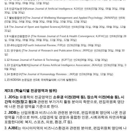
일, 06월 30일, 09월 30일, 12월 30일)
1.6 인공지능연구(
Korean Journal of Artificial Intelligence; KJAI)은
연4회(03월 30일, 06월 30일, 09월
30일, 12월 30일)
1.7 웰빙융합연구(
The Journal of Wellbeing Management and Applied Psychology; JWMAP)은
연6회
(02월 28일, 04월 30일, 06월 30일, 08월 30일, 10월 30일, 12월 30일)
1.8
The Journal of Sport and Applied Science(JSAS)은
연4회(03월 31일, 06월 30일, 09월 30일, 12월
31일)
1.9 식품보건융합연구 (
The Korean Journal of Food & Health Convergence; KJFHC)은
연6회(02월 28
일, 03월 30일, 06월 30일, 09월 30일, 11월 30일, 12월 30일)
1.10 4차산업연구(
Fourth Industrial Review; FIR)은
연2회(03월 30일, 09월 30일)
1.11 연구윤리 (
The Journal of Research and Publication Ethics; JRPE)은
연2회(03월 30일, 09월 30
일)
1.12
Korean Journal of Fashion & Technology (KJFT)은
연2회(06월 30일, 12월 30일)
1.13 인공지능학회지(
Journal of Korea Artificial Intelligence Association; JKAIA)은
연2회(03월 30일, 0
9월 30일)
1.14 한류연구(
The Journal of Koreanology Reviews ; JKR)
은
연2회(06월 30일, 12월 30일)
1.15 KODISA 논문집은 연1회 국제학술대회 시기에 발행한다.
제
3
조
(
학술지별 전공영역과 범위
)
1.
JDS
는
유통학의 전공영역인
소유권 이전(판매 등), 장소적 이전(배송 등), 시
간적 이전(창고 등)과
관련된 부가가치 활동 분야의 학문으로, 편집위원회 명단
에 나온
전공 영역
을 기준으로 한다.
2.
JIDB
는 산업유통과 비즈니스와 관련된 분야로, 편집위원회 명단에 나온 전공
영역을 기준으로 하며
,
산업경제 및 경영과 융합한 인문
,
사회과학과 자연과학을
포함한다
(
예
:
복지
,
스포츠
,
의료
,
환경
, IT
등
).
3.
AJBE
는 아시아지역의 비즈니스환경과 관련된 분야로, 편집위원회 명단에 나