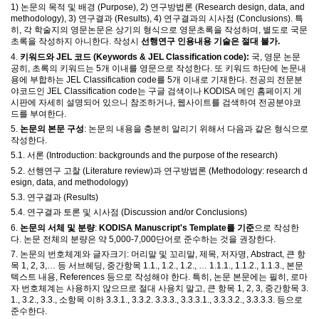
1)
논문의 목적 및 배경
(Purpose), 2)
연구방법론
(Research design, data, and
methodology), 3)
연구결과
(Results), 4)
연구결과의 시사점
(Conclusions).
특
히
,
각 학술지의 영문논문은 상기의 형식으로 영문초록을 작성하며
,
별도로 국문
초록을 작성하지 아니한다
. 작성시
선행연구 인용내용 기술은 절대 불가.
4.
키워드와
JEL
코드
(Keywords & JEL Classification code):
국
,
영문 논문
공히
,
초록의 키워드는
5
개 이내를 영문으로 작성한다
.
또 키워드 하단에 논문내
용에 부합하는
JEL Classification code
를
5
개 이내로 기재한다
.
전공의 전문분
야코드인
JEL Classification code
는
구글 검색이나
KODISA
메인 홈페이지 게
시판에 자세히 설명되어 있으니 참조하거나
,
웹사이트를 검색하여 전공분야코
드를 부여한다
.
5.
논문의 본문 구성
:
논문의 내용을 충분히 알리기 위해서 다음과 같은 형식으로
작성한다
.
5.1.
서론
(Introduction: backgrounds and the purpose of the research)
5.2.
선행연구 고찰
(Literature review)
과 연구방법론
(Methodology: research d
esign, data, and methodology)
5.3.
연구결과
(Results)
5.4.
연구결과 토론 및 시사점
(Discussion and/or Conclusions)
6.
논문의 서체 및 분량
:
KODISA Manuscript's Template
를 기준
으로 작성한
다
.
논문 전체의 분량은 약
5,000-7,000
단어로 준수하는 것을 권장한다
.
7.
논문의 번호체계와 글자크기
:
머리말 및 꼬리말
,
제목
,
저자명
, Abstract,
큰 항
목
1, 2, 3,
…
등 서브헤딩
,
중간항목
1.1., 1.2., 1.2.,
…
1.1.1., 1.1.2., 1.1.3.,
본문
텍스트 내용
, References
등으로 작성해야 한다
.
특히
,
논문 본문에는 필히
,
로마
자 번호체계는 사용하지 않으므로 절대 사용치 말고
,
큰 항목
1, 2, 3,
중간항목
3.
1., 3.2., 3.3.,
소항목 이하
3.3.1., 3.3.2. 3.3.3., 3.3.3.1., 3.3.3.2., 3.3.3.3.
등으로
준수한다
.