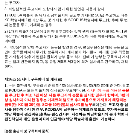
는 투고자
.
3.
비양심적인 투고자에 포함되지 않기 위한 방안은 다음과 같다
.
1) KODISA
학술지 중 유사 전공학술지에 골고루 게재
(
예
: SCI
급 투고하고 다른
KCI
학술지에
1
편이상 투고 및 게재한 후
SCOPUS
학술지에 투고
)
한 후에 두 번
째 논문을 투고
,
게재하는 경우
2) 1
개의 학술지에
1
년에
1
편 이내 투고하는 것이 원칙임
(
공저자 포함
).
단
, 1
년
이상 해당 학술지 투고를 위해서는 추후
KODISA
산하 다른 학술지에도 투고하
여야함
.
4.
비양심적인 얌체 투고자의 논문을 발견한 경우
,
편집위원장은 해당 논문을 요
건이 충족할 때까지 무기한 보류하거나
,
게재불가 처리한다
.
이러한 경우 최종논
문 게재월에 맞추어 편집위원회가 납부 통보 하기 전에 기 납부한 구독료나 게재
료는 일체 반환하지 않고
,
동 규정 제
8
조 제
3
항에 의거 심사비로 간주하고
,
처리
한다
.
제
16
조
(
심사비
,
구독회비 및 게재료
)
1.
논문 출판비 및 구독회비 준칙 제
4
조
(
심사비
)
와 제
5
조
(
게재료
)
에 준한다
.
참고
로
KODISA
는 모든 학술지의 심사료가 무료이다
. 단,
심사비의 무료 적용은
논문
을 투고한 후 최소 3편 이상 다른 투고자의 논문을 심사한 경우에 한하며, 3편이
상 심사하지 아니한 경우는 게재료와 별도로 추가비용으로 게재료에 해당되는
금액(단, KCI급 30만원, SCI급 60만원)의 심사료를 납부
해야한다.
투고자 중 심
사를 원하지 아니한 경우, KODISA에 납부하는 게재료와 별도로, 추가비용으로
해당 학술지 편집위원장(혹은 편집간사)이 지정하는 해당학술지의 분과 학회나
편집책임자 개인 은행계좌에 입금해야 해당 학술지에 출판이 가능하다
.
[
]
논문 출판비 및 구독회비 준칙