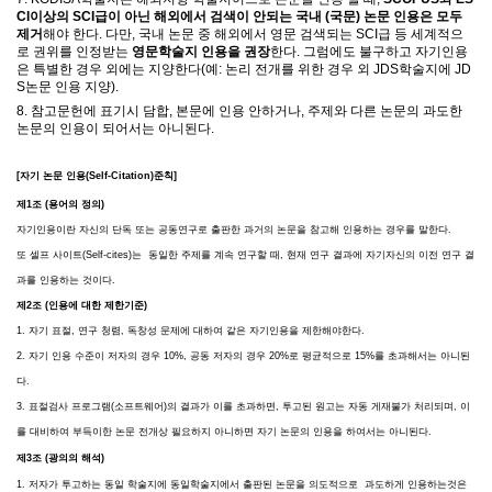
CI이상의 SCI
급이 아닌 해외에서 검색이 안되는
국내 (국문) 논문 인용은 모두
제거
해야 한다
.
다만
,
국내 논문 중 해외에서 영문 검색되는
SCI
급 등 세계적으
로 권위를 인정받는
영문학술지 인용을 권장
한다
.
그럼에도 불구하고 자기인용
은 특별한 경우 외에는 지양한다
(
예
: 논리 전개를 위한 경우 외 JDS
학술지에
JD
S
논문 인용 지양
).
8. 참고문헌에 표기시 담합, 본문에 인용 안하거나, 주제와 다른 논문의 과도한
논문의 인용이 되어서는 아니된다.
[자기 논문 인용(Self-Citation)준칙]
제1조 (용어의 정의)
자기인용이란 자신의 단독 또는 공동연구로 출판한 과거의 논문을 참고해 인용하는 경우를 말한다.
또
셀프 사이트(Self-cites)는 동일한 주제를 계속 연구할 때, 현재 연구 결과에 자기자신의 이전 연구 결
과를 인용하는 것이다.
제2조 (인용에 대한 제한기준)
1. 자기 표절, 연구 청렴, 독창성 문제에 대하여 같은 자기인용을 제한해야한다.
2.
자기 인용 수준이 저자의 경우 10%, 공동 저자의 경우 20%로 평균적으로 15%를 초과해서는 아니된
다.
3. 표절검사 프로그램(소프트웨어)의 결과가 이를 초과하면, 투고된 원고는 자동 게재불가 처리되며, 이
를 대비하여 부득이한 논문 전개상 필요하지 아니하면 자기 논문의 인용을 하여서는 아니된다.
제3조 (광의의 해석)
1. 저자가 투고하는 동일 학술지에 동일학술지에서 출판된 논문을 의도적으로 과도하게 인용하는것은