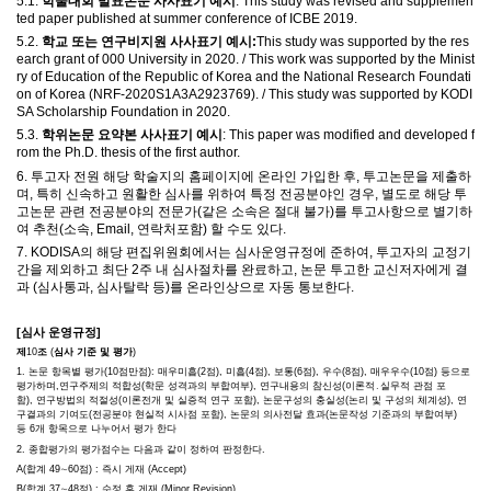
5.1.
학술대회 발표논문 사사표기 예시
: This study was revised and supplemen
ted paper published at summer conference of ICBE 2019.
5.2.
학교 또는 연구비지원 사사표기 예시
:
This study was supported by the res
earch grant of 000 University in 2020. / This work was supported by the Minist
ry of Education of the Republic of Korea and the National Research Foundati
on of Korea (NRF-2020S1A3A2923769). / This study was supported by KODI
SA Scholarship Foundation in 2020.
5.3.
학위논문 요약본 사사표기 예시
: This paper was modified and developed f
rom the Ph.D. thesis of the first author.
6.
투고자 전원 해당 학술지의 홈페이지에 온라인 가입한 후
,
투고논문을 제출하
며
,
특히 신속하고 원활한 심사를 위하여 특정 전공분야인 경우
,
별도로 해당 투
고논문 관련 전공분야의 전문가
(
같은 소속은 절대 불가
)
를 투고사항으로 별기하
여 추천
(
소속
, Email,
연락처포함
)
할 수도 있다
.
7. KODISA
의 해당 편집위원회에서는 심사운영규정에 준하여
,
투고자의 교정기
간을 제외하고 최단
2
주 내 심사절차를 완료하고
,
논문 투고한 교신저자에게 결
과
(
심사통과
,
심사탈락 등
)
를 온라인상으로 자동 통보한다
.
[
심사 운영규정
]
제
10
조
(
심사 기준 및 평가
)
1.
논문 항목별 평가
(10
점만점
):
매우미흡
(2
점
),
미흡
(4
점
),
보통
(6
점
),
우수
(8
점
),
매우우수
(10
점
)
등으로
평가하며
,
연구주제의 적합성
(
학문 성격과의 부합여부
),
연구내용의 참신성
(
이론적
․
실무적 관점 포
함
),
연구방법의 적절성
(
이론전개 및 실증적 연구 포함
),
논문구성의 충실성
(
논리 및 구성의 체계성
),
연
구결과의 기여도
(
전공분야 현실적 시사점 포함
),
논문의 의사전달 효과
(
논문작성 기준과의 부합여부
)
등
6
개 항목으로 나누어서 평가 한다
2.
종합평가의 평가점수는 다음과 같이 정하여 판정한다
.
A(
합계
49
∼
60
점
) :
즉시 게재
(Accept)
B(
합계
37
∼
48
점
) :
수정 후 게재
(Minor Revision)