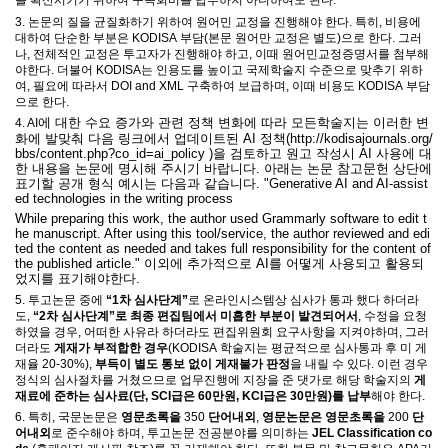
를 확산시키기 위하여 구독회비를 납부하지 아니하여도 된다
.
3.
논문의 질을 균질화하기 위하여 원어민 교정을
진행해야 한다
.
특히
,
비용에
대하여
단순한 부분은
KODISA
부담
(
본문 원어만 교정은 별도
)
으로 한다
.
그러
나
,
전체적인 교정은 투고자가 진행해야 하고
,
이때 원어민교정증명서를 첨부해
야한다
.
더불어
KODISA
는 인용도를 높이고 국제학술지 수준으로 맞추기 위하
여
,
필요에 따라서
DOI and XML
구축하여 보급하며
,
이때 비용도
KODISA
부담
으로 한다
.
에 대한 수요 증가와 관련 정책 변화에 따라 모든학술지는 이러한 변
4. AI
화에 발맞춰 다음 링크에서 업데이트된 AI 정책(
http://kodisajournals.org/
bbs/content.php?co_id=ai_policy )을 검토하고
원고 작성시 AI 사용에 대
한 내용을 논문에 명시해 주시기 바랍니다. 아래는 논문 참고문헌 상단에
표기할 공개 형식 예시는 다음과 같습니다. "
Generative AI and AI-assist
ed technologies in the writing process
While preparing this work, the author used Grammarly software to edit t
he manuscript. After using this tool/service, the author reviewed and edi
ted the content as needed and takes full responsibility for the content of
the published article." 이외에 추가적으로 AI를 어떻게 사용되고 활용되
었지를 표기해야한다.
5.
투고논문 중에
“1
차 심사단계
”
로 온라인시스템상 심사가 통과 했다 하더라
도
,
“2
차 심사단계
”
로 최종 편집팀에서 미흡한 부분이 발견되어서
,
수정을 요청
하였을 경우
,
어떠한 사유라 하더라도 편집위원회 요구사항을 지켜야하며
,
그러
더라도
게재가 부적합한 경우
(KODISA
학술지는 평균적으로 심사통과 후 미 게
재율
20-30%),
부득이 별도 통보 없이 게재불가 판정
을 내릴 수 있다
.
이런 경우
정식의 심사절차를 거쳤으므로 업무진행에 지장을 준 댓가로 해당 학술지의
게
재료에 준하는 심사료
(단, SCI
급은
60
만원
, KCI
급은
30
만원
)
를 납부
해야 한다
.
6.
특히
,
국문논문은
영문초록을
350
단어내외
,
영문논문은 영문초록을
200
단
어내외
로 준수해야 하며
,
투고논문 전공분야를 의미하는
JEL Classification co