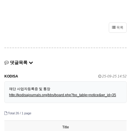
목록
댓글목록
KODISA
25-09-25 14:52
재단 사업자등록증 및 통장
http://kodisajournals.org/bbs/board.php?bo_table=notice&wr_id=35
Total 26 /
1 page
Title