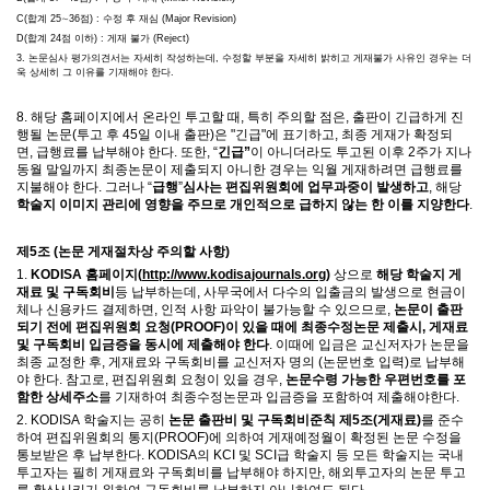
C(
합계
25
∼
36
점
) :
수정 후 재심
(Major Revision)
D(
합계
24
점 이하
) :
게재 불가
(Reject)
3.
논문심사 평가의견서는 자세히 작성하는데
,
수정할 부분을 자세히 밝히고 게재불가 사유인 경우는 더
욱 상세히 그 이유를 기재해야 한다
.
8.
해당 홈페이지에서 온라인 투고할 때
,
특히 주의할 점은
,
출판이 긴급하게 진
행될 논문(투고 후 45일 이내 출판)은
"
긴급
"
에 표기하고
,
최종 게재가 확정되
면
,
급행료를 납부해야 한다
.
또한
, “
긴급
”
이 아니더라도 투고된 이후
2
주가 지나
동월 말일까지 최종논문이 제출되지 아니한 경우는 익월 게재하려면 급행료를
지불해야 한다
.
그러나
“
급행
”
심사는 편집위원회에 업무과중이 발생하고
,
해당
학술지 이미지 관리에 영향을 주므로 개인적으로 급하지 않는 한 이를 지양한다
.
제
5
조
(
논문 게재절차상 주의할 사항
)
1.
KODISA
홈페이지
(
http://www.kodisajournals.org)
상으로
해당 학술지 게
재료 및 구독회비
등 납부하는데
,
사무국에서 다수의 입출금의 발생으로 현금이
체나 신용카드 결제하면
,
인적 사항 파악이 불가능할 수 있으므로
,
논문이 출판
되기 전에 편집위원회 요청
(PROOF)
이 있을 때에 최종수정논문 제출시
,
게재료
및 구독회비 입금증을 동시에
제출해야 한다
.
이때에 입금은 교신저자가 논문을
최종 교정한 후
,
게재료와 구독회비를 교신저자 명의
(
논문번호 입력
)
로 납부해
야 한다
.
참고로
,
편집위원회 요청이 있을 경우
,
논문수령 가능한 우편번호를 포
함한 상세주소
를 기재하여 최종수정논문과 입금증을 포함하여 제출해야한다
.
2. KODISA
학술지는 공히
논문 출판비 및 구독회비준칙 제
5
조
(
게재료
)
를 준수
하여 편집위원회의 통지
(PROOF)
에 의하여 게재예정월이 확정된 논문 수정을
통보받은 후 납부한다
. KODISA
의
KCI
및
SCI
급 학술지 등 모든 학술지는 국내
투고자는 필히 게재료와 구독회비를 납부해야 하지만
,
해외투고자의 논문 투고