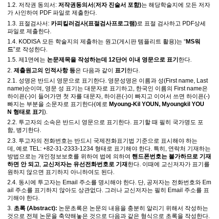
1.2.
저작권 동의서
:
저작권동의서
(
저자 진술서 포함
)
는 해당학술지에 모든 저자
가 사인하여
PDF
파일로 제출한다
.
1.3.
표절검사서
:
카피킬러검사(표절검사프로그램
)
로 표절 검사하고
PDF
상세
파일로 제출한다
.
1.4. KODISA
모든 학술지의 제출하는 원고
(
게시판 템플리트 활용
)
는
“
MS
워
드
”
로 작성한다
.
1.5.
제
1
면에는
논문제목을 작성하는데
12
단어 이내 영문으로 표기
한다
.
2.
제출원고의 인적사항
등
은 다음과 같이
표기
한다
.
2.1.
성명은 반드시 영문으로 표기한다
.
영문성명은 이름과 성
(First name, Last
name)
순이며
,
영문 성 표기는 대문자로 표기하고
,
한국인 이름의
First name
은
하이픈
(-)
이 들어가면 첫 자를 대문자
,
하이픈
(-)
이 빠지고 이어서 쓰면 하이픈
(-)
빠지는 부분을 소문자로 표기한다
(
예로
Myoung-Kil YOUN, Myoungkil YOU
N
형태로 표기
).
2.2.
투고자의 소속은 반드시 영문으로 표기한다
.
표기할 때 필히 국가명도 포
함
,
병기한다
.
2.3.
투고자의 전화번호는 반드시 국제전화표기법 기준으로 표시해야 하는
데
,
예로
TEL: +82-31-2333-1234
형태로 표기해야 한다
.
특히
,
연락처 기재하는
방법으로는 개인정보보호를 위하여 법에 의하여
핸드폰번호는 불가하므로 기재
하면 안 되고
,
교신저자는 유선전화번호로 기재
한다
.
이때에 교신저자가 표기를
원하지 않으면 표기하지 아니하여도 된다
.
2.4.
동시에 투고자는
Email
주소를 명시해야 한다
.
단
,
공저자는 전화번호와
Em
ail
주소를 표기하지 않아도 상관없다
.
그러나 교신저자는 필히
Email
주소를 표
기해야 한다
.
3.
초록
(Abstract):
논문초록은 논문의 내용을 충분히 알리기 위해서 작성하는
것으로 전체 논문을 축약해놓은 것으로 다음과 같은 형식으로 초록을 작성한다
.