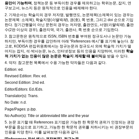
용만이 가능하며
,
정책논문 등 부득이한 경우를 제외하고는 학위논문
,
잡지
,
연
구보고서
,
뉴스지 등은 원칙적으로 인용을 배제해야 한다
.
2.
기재순서는 학술지의 경우 저자명
,
발행연도
,
논문제목
(
소제목이 있는 경우는
논문제목
:
소제목
),
학술지명
(
이텔릭체
),
권
(
호
),
쪽 번호
,
그리고
doi
순으로 기입
한다
.
정기간행물이 아닌 문헌의 경우는 저자명
,
출판연도
,
서명
(
이탤릭체
),
출판
수
(2
판 이상의 경우
),
출판지역
,
국가
,
출판사
,
쪽 번호 순으로 기입한다
.
3.
참고문헌은 원칙적으로
ISSN, ISBN
번호를 부여된 정규도서나 논문만 가능
하지만
,
부득이한 경우를 감안하여 아래
“References
예시
”
를 표기해 놓는다
.
참
고로
, KODISA
편집위원회에서는 정규논문과 정규도서 외에 학술적 가치가 떨
어지는 잡지
,
석
·
박사논문
,
뉴스
,
인터넷정보 등의 인용을 지양하며
,
이러한
학술
적 가치가 없는 인용이 많은 논문은 학술지 게재할 때 불이익
을 받을 수 있다
.
4.
약자
:
참고문헌 목록에서 수용 가능한 약자들은 다음과 같다
.
Edition: ed.
Revised Edition: Rev. ed.
Second Edition: 2nd ed.
Editor/Editors: Ed./Eds.
Translator(s): Trans.
No Date: n.d.
Page/Pages: p./pp.
No Author(s): Title or abbreviated title and the year
5.
논문 표기할 때
References
표기법은 가능한 한 학문적 권위가 인정되는 권장
부문을 중심으로 표기하고
,
가능한 한 학문적 권위를 저하시키는 비 권장부문의
인용을 지양 한다
.
이를 살펴보면 다음과 같다
.
[References
작성 예시
:
권장부문
] -
정규논문