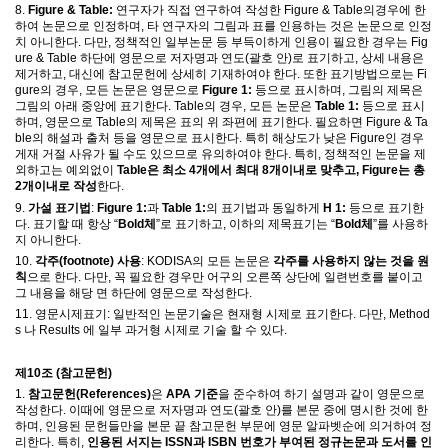
8.
Figure & Table:
연구자가 직접 연구하여 작성한
Figure & Table
의
경우에 한
하여 논문으로 인정하며
,
타 연구자의 그림과 표를 인용하는 것은 논문으로 인정
치 아니한다
.
다만
,
정책적인 일부논문 등 부득이하게 인용이 필요한 경우는
Fig
ure & Table
하단에 영문으로 저자명과 연도
(
괄호 안
)
로 표기하고
,
상세 내용은
제거하고
,
대신에 참고문헌에 상세히 기재하여야 한다
.
또한 표기방법으로는
Fi
gure
의 경우
,
모든 논문은 영문으로
Figure 1:
등으로 표시하며
,
그림의 제목은
그림의 아래 중앙에 표기한다
. Table
의 경우
,
모든 논문은
Table 1:
등으로 표시
하며
,
영문으로
Table
의 제목은 표의 위 좌편에 표기한다
.
필요하면
Figure & Ta
ble
의 해설과 출처 등을 영문으로 표시한다
.
특히 해상도가 낮은
Figure
인 경우
게재 거절 사유가 될 수도 있으므로 유의하여야 한다
. 특히, 정책적인 논문을 제
외하고는 예외없이
Table은 최소 4개에서 최대 8개이내로 맞추고,
Figure
는 총
2개이내로 작성
한다
.
9.
가설 표기법
:
Figure 1:
과
Table 1:
의 표기법과 동일하게
H 1:
등으로 표기한
다
.
표기할 때 항상
“
Bold
체
”
로 표기하고
,
이하의 제목표기는
“
Bold
체
”
를
사용하
지 아니한다
.
10.
각주
(footnote)
사용
: KODISA
의 모든 논문은
각주를 사용하지 않는 것을 원
칙
으로 한다
.
다만
,
꼭 필요한 경우만 어구의 오른쪽 상단에 일련번호를 붙이고
그 내용을 해당 면 하단에 영문으로 작성한다
.
11. 영문시제표기: 일반적인 논문기술은 현재형 시제로 표기한다. 다만, Method
s 나 Results 에 일부 과거형 시제로 기술 할 수 있다.
제
10
조
(
참고문헌
)
1.
참고문헌
(References)
은
APA
기준
을 준수하여 하기 설명과 같이 영문으로
작성한다
.
이때에 영문으로 저자명과 연도
(
괄호 안
)
를 본문 중에 명시한 것에 한
하며
,
인용된 문헌들만을 본문 끝 참고문헌 부문에 영문 알파벳순에 의거하여 정
리한다
.
특히
,
인용된 서지는
ISSN
과
ISBN
번호가 부여된 정규논문과 도서를 인