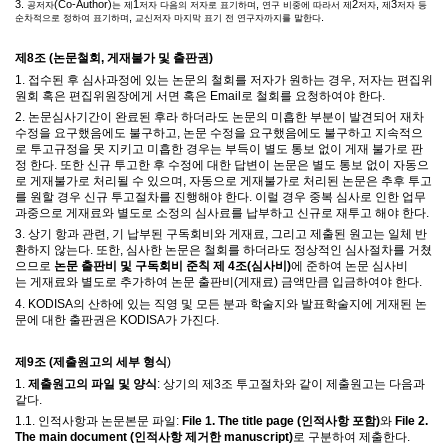
3.
(Co-Author)
1
,
2
,
3
공저자
는 제
저자 다음의 저자로 표기하며
연구 비중에 따라서 제
저자
제
저자 등
,
.
순차적으로 정하여 표기하며
교신저자 마지막 표기 전 연구자까지를 말한다
제
8
조
(
논문철회
,
게재불가 및 출판권
)
1.
접수된 후 심사과정에 있는 논문의 철회를 저자가 원하는 경우
,
저자는 편집위
원회 혹은 편집위원장에게 서면 혹은
Email
로 철회를 요청하여야 한다
.
2.
논문심사기간이 완료된 후라 하더라도 논문의 미흡한 부분이 발견되어 재차
수정을 요구했음에도 불구하고
,
논문 수정을 요구했음에도 불구하고 지속적으
로 투고규정을 못 지키고 미흡한 경우는 부득이 별도 통보 없이 게재 불가로 판
정 한다
.
또한 신규 투고한 후
수정에 대한 답변이 논문은 별도 통보 없이 자동으
로 게재불가로 처리될 수 있으며
,
자동으로 게재불가로 처리된 논문은 추후 투고
를 원할 경우 신규 투고절차를 진행해야 한다
.
이럴 경우 중복 심사로 인한 업무
과중으로 게재료와 별도로 소정의 심사료를 납부하고 신규로 재투고 해야 한다
.
3.
상기 항과 관련
,
기 납부된 구독회비와 게재료
,
그리고 제출된 원고는 일체 반
환하지 않는다
.
또한
,
심사한 논문은 철회를 하더라도 정상적인 심사절차를 거쳤
으므로
논문 출판비 및 구독회비 준칙 제
4
조
(
심사비
)
에 준하여 논문 심사비
는
게재료와 별도로 추가하여
논문 출판비
(
게재료
)
금액만큼 입금하여야 한다
.
4. KODISA
의 산하에 있는 직영 및 모든 분과 학술지와 발표학술지에 게재된 논
문에 대한 출판권은
KODISA
가 가진다
.
제
9
조
(
제출원고의 세부 형식
)
1.
제출원고의 파일 및 양식
:
상기의 제
3
조 투고절차와 같이 제출원고는
다음과
같다
.
1.1.
인적사항과 논문본문 파일
:
File 1. The title page (
인적사항 포함
)
와
File 2.
The main document (
인적사항 제거한
manuscript)
로 구분하여 제출한다
.