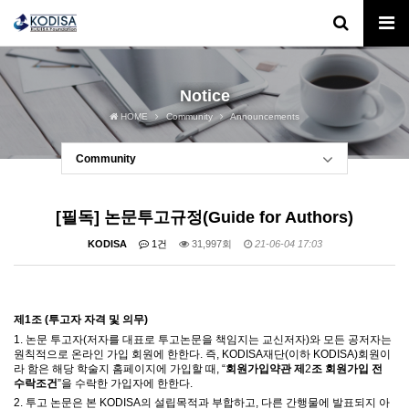
Notice
HOME
Community
Announcements
Community
[필독] 논문투고규정(Guide for Authors)
KODISA
1건
31,997회
21-06-04 17:03
제
1
조
(
투고자 자격 및 의무
)
1.
논문 투고자
(
저자를 대표로 투고논문을 책임지는 교신저자
)
와 모든 공저자는
원칙적으로
온라인 가입 회원에 한한다
.
즉
, KODISA재단(이하 KODISA)
회원이
라 함은 해당 학술지 홈페이지에 가입할 때
, “
회원가입약관 제
2
조 회원가입 전
수락조건
”
을 수락한 가입자에 한한다
.
2.
투고 논문은 본
KODISA
의 설립목적과 부합하고
,
다른 간행물에 발표되지 아