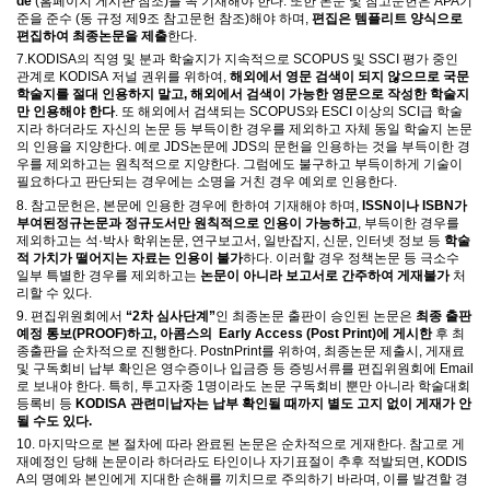
de
(
홈페이지 게시판 참조
)
를 꼭 기재해야 한다
.
또한 본문 및 참고문헌은
APA
기
준을 준수
(
동 규정 제
9
조 참고문헌 참조
)
해야 하며
,
편집은
템플리트 양식으로
편집하여 최종논문을 제출
한다
.
7.
KODISA
의 직영 및 분과
학술지가 지속적으로
SCOPUS
및
SSCI
평가 중인
관계로
KODISA
저널 권위를 위하여
,
해외에서 영문 검색이 되지 않으므로 국문
학술지를 절대 인용하지 말고
,
해외에서 검색이 가능한
영문으로 작성한
학술지
만 인용해야 한다
.
또
해외에서 검색되는 SCOPUS와 ESCI 이상의
SCI
급 학술
지라 하더라도 자신의 논문 등 부득이한 경우를 제외하고 자체 동일 학술지 논문
의 인용을 지양한다
.
예로
JDS
논문에
JDS
의 문헌을 인용하는 것을 부득이한 경
우를 제외하고는 원칙적으로 지양한다
.
그럼에도 불구하고 부득이하게 기술이
필요하다고 판단되는 경우에는 소명을 거친 경우 예외로 인용한다
.
8.
참고문헌은
,
본문에 인용
한 경우에 한하여 기재해야 하며
,
ISSN
이나
ISBN
가
부여된
정규논문과 정규도서만 원칙적으로 인용이 가능하고
,
부득이한 경우를
제외하고는 석
·
박사 학위논문
,
연구보고서
,
일반잡지
,
신문
,
인터넷 정보 등
학술
적 가치가 떨어지는 자료는 인용이 불가
하다
.
이러할 경우 정책논문 등 극소수
일부 특별한 경우를 제외하고는
논문이 아니라 보고서로 간주하여
게재불가
처
리할 수 있다
.
9.
편집위원회에서
“2
차 심사단계
”
인 최종논문 출판이 승인된 논문은
최종 출판
예정 통보
(PROOF)하고, 아콤스의 Early Access (Post Print)에 게시한
후 최
종출판을 순차적으로 진행한다. PostnPrint를 위하여
,
최종논문 제출시
,
게재료
및 구독회비 납부 확인은 영수증이나 입금증 등 증빙서류를
편집위원회에
Email
로 보내야 한다
.
특히
,
투고자중
1
명이라도 논문 구독회비 뿐만 아니라 학술대회
등록비 등
KODISA
관련
미납자는 납부 확인될 때까지 별도 고지 없이 게재가 안
될 수도 있다
.
10.
마지막으로 본 절차에 따라 완료된 논문은 순차적으로 게재한다
.
참고로 게
재예정인 당해 논문이라 하더라도 타인이나 자기표절이 추후 적발되면
, KODIS
A
의 명예와 본인에게 지대한 손해를 끼치므로 주의하기 바라며
,
이를 발견할 경