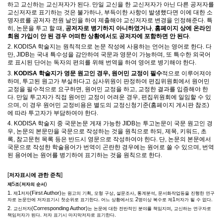
하고 교신하는 교신저자가 된다
.
만일 교신을 한 교신저자가 아닌 다른 공저자를
교신저자로 표기하는 것은 불가하나
,
부득이한 사항이 발생했다면 이에 대한 소
명자료를 공저자 전원 날인을 하여 제출해야 교신저자로 변경을 인정해준다
.
특
히
,
논문을 투고 할 때
,
공저자로 병기하지 아니하였거나
,
홈페이지 상에 온라인
회원 가입이 안 된 경우 어떠한 상황에서도 공저자에 포함하면 안 된다
.
2. KODISA
학술지는 원칙적으로 논문 작성에 사용하는 언어는 영어로 한다
.
다
만
, JIDB
는 국내 특수성을 감안하여 국문과 영문이 가능하며
,
또 특수한 외국어
로 표시된 단어는 독자의 편의를 위해 번역을 하여 영어로 병기해야 한다
.
3.
KODISA
학술지가 영문 원고인 경우
,
원어민 교정이 필수
적으로 이루어져야
하며
,
투고된 원고가 부실하다고 심사위원이 판정하여 편집위원회에서 원어민
교정을 필수적으로 요구하면
,
원어민 교정을 하고
,
교정한 결과를 입증해야 한
다
.
만일 투고자가 직접 원어민 교정이 어려운 경우
,
편집위원회에 일임할 수 있
으며
,
이 경우 원어민 교정비용은 별도의 교정신청기준
(
홈페이지 게시판 참조
)
에 따라 투고자가 부담하여야 한다
.
4. KODISA
학술지 중 국문논문 게재 가능한
JIDB
는 투고논문이 국문 원고인 경
우
,
논문의 본문만을 국문으로 작성하는 것을 원칙으로 하되
,
제목
,
키워드
,
초
록
,
참고문헌 목록 등은 반드시 영문으로 작성하여야 한다
.
단
,
논문의 본문에서
국문으로 작성한 학술용어가 번역이 곤란한 경우에는 원어로 쓸 수 있으며
,
번역
된 용어에는 원어를 병기하여 표기하는 것을 원칙으로 한다
.
[
]
저자표시에 관한 준칙
5
(
)
제
조
저자의 순서
1.
1
(First Author)
,
,
,
,
제
저자
는 원고의 기획
모형 구상
설문조사
통계분석
문서화작업등을 진행한 연구
.
2
1
.
자로 논문안에 저자표기시 첫순위로 표기한다
어느 상황에서도
명이상 복수로 제
저자가 될 수 없다
2.
(Corresponding Author)
,
교신저자
는 논문에 대한 전반적인 분야를 책임지며
교신하는 연구자로
.
.
책임저자가 된다
저자 표기시 마지막저자로 표기한다