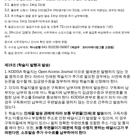
3.1.
: 1
1
출판전 신청시
회당
만원
3.2.
: 1
(1
+
1
,
).
출판후 신청시
회당
11
만원
부
10
만원
등기비
만원
사무국 비치 여분있는 경우만 해당
3.3.
1
.
추가학술지 원할 경우 일반 발송
부당
10
만원 추가 납부해야함
1
1
(
).
단 등기비는
부당
만원추가
국내외 동일
4.
:
72
(
).
발급소요시간
발급수수료 입금 및 신청후
시간내 발급
이메일 및 우편발송전 기준
, 24
'
'
2
,
,
단
시간내
급행
은
배이며
사무국에서 소요시간을 어기면
서류 발급후 배상해주나 사전에 문자메
세지
.
등으로 사무국장이나 간사의 확인 받은 사항에 한함
5.
:
641-910230-56907 (
:
)
수수료 납부계좌
하나은행
예금주
코리아에디팅그룹 교정팀
6.
:
발급 문의처
사무국이나 코리아에디팅그룹 이메일 주소
제
19
조
(
학술지 발행과 발송
)
1. KODISA
학술지는
Open Access Journal
이므로 별쇄본은 발행하지 않는 것
을 원칙으로 한다
.
따라서 인쇄된 학술지가 추가로 필요한 경우에는 사전에 최종
논문을 접수할 때
,
입금영수증을 첨부하여 해당 학술지를 신청해야 한다
.
2.
각각의 학술지별로 발송은 구독회비 납부자에 한하여 발송한다
.
구독회비 납
부자는 납부와 동시에 어느 학술지에 납부했는지 입금영수증과 우편번호를 포
함한 상세 주소를
Email
로 통보해야 한다
. KODISA
본부로 통보가 되지 아니한
경우 구독회비만 납부하고 우편발송을 원하지 않는 것으로 간주하고 발송하지
않는다
.
3.
학술지는
인쇄물 발송 관례에 따라 보통 우편물
(
인쇄
)
로 발송
되며
,
구독자중
주소 미통보자나 부정확한 주소로 인한 배달사고가 발생할 수 있으며
,
이 경우
구독자들에게 책임이 있으니 필히 정확한 우편번호를 포함한 주소 기입 및 통지
를 해야 한다
.
또한
,
보통 우편물이기 때문에 직접 수령치 못하는 배달사고가 우
려된다면
,
소포발송 추가 수수료를 납부하여야 한다
.