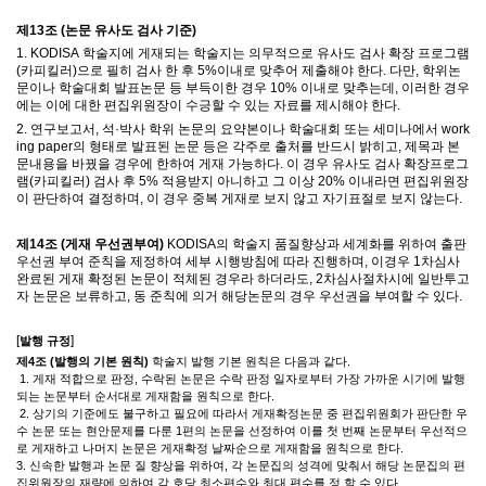
제
13
조
(
논문 유사도 검사 기준
)
1. KODISA
학술지에 게재되는 학술지는 의무적으로
유사도 검사 확장 프로그램
(
카피킬러
)
으로 필히 검사 한 후
5%
이내로 맞추어 제출해야 한다
.
다만
,
학위논
문이나 학술대회 발표논문 등 부득이한 경우
10%
이내로 맞추는데
,
이러한 경우
에는 이에 대한 편집위원장이 수긍할 수 있는 자료를 제시해야 한다
.
2.
연구보고서
,
석
·
박사 학위 논문의 요약본이나 학술대회 또는 세미나에서
work
ing paper
의 형태로 발표된 논문 등은 각주로 출처를 반드시 밝히고
,
제목과 본
문내용을 바꿨을 경우에 한하여 게재 가능하다
.
이 경우 유사도 검사 확장프로그
램
(
카피킬러
)
검사 후
5%
적용받지 아니하고 그 이상 20% 이내라면 편집위원장
이 판단하여 결정하며, 이 경우 중복 게재로 보지 않고 자기표절로 보지 않는다
.
제
14
조
(
게재 우선권부여
)
KODISA의 학술지 품질향상과 세계화를 위하여 출판
우선권 부여 준칙을 제정하여 세부 시행방침에 따라 진행하며, 이경우 1차심사
완료된
게재 확정된 논문이 적체된 경우라 하더라도
, 2차심사절차시에 일반투고
자 논문은 보류하고
,
동 준칙에 의거 해당논문의 경우 우선권을 부여할 수 있다
.
[
]
발행 규정
제
4
조
(
발행의 기본 원칙
)
학술지 발행 기본 원칙은 다음과 같다
.
1.
게재 적합으로 판정
,
수락된 논문은 수락 판정 일자로부터 가장 가까운 시기에 발행
되는 논문부터 순서대로 게재함을 원칙으로 한다
.
2.
상기의 기준에도 불구하고 필요에 따라서 게재확정논문 중 편집위원회가 판단한 우
수 논문 또는 현안문제를 다룬
1
편의 논문을 선정하여 이를 첫 번째 논문부터 우선적으
로 게재하고 나머지 논문은 게재확정 날짜순으로 게재함을 원칙으로 한다
.
3.
신속한 발행과 논문 질 향상을 위하여
,
각 논문집의 성격에 맞춰서 해당 논문집의 편
집위원장의 재량에 의하여 각 호당 최소편수와 최대 편수를 정 할 수 있다
.