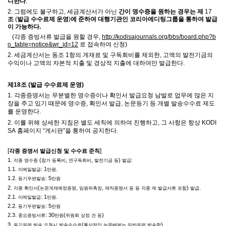
니한다
.
2.
그럼에도 불구하고
, 세금계산서가 아닌
간이
영수증을 원하는 경우는 제
17
조
(
발급 수수료제 운영
)
에 준하여 대행기관인 코리아에디팅그룹을 통하여 발급
이 가능하다
.
(각종 증빙서류 발급을 원할 경우,
http://kodisajournals.org/bbs/board.php?b
o_table=notice&wr_id=12
로 접속하여 신청)
2.
세금계산서는 동조 1항의 게재료 및 구독회비를 제외한, 고액의 발전기금의
수익이나 고액의 자본적 지출 및 경상적 지출에 대하여만 발급한다
.
제
18
조
(
발급 수수료제 운영
)
1.
각종증명서는 무분별한 영수증이나 확인서 발급요청 남발로 업무에 많은 지
장을 주고 있기 때문에 영수증
,
확인서 발급
,
논문등기 등 개별 발송수수료 제도
를 운영한다
.
2.
이를 위해 상세한 지침은 별도 세칙에 의하여 진행하고
,
그 사항은 항상
KODI
SA
홈페이지
“
게시판
”
을 통하여 공지한다
.
[
]
각종 증명서 발급신청 및 수수료 준칙
1.
(
,
,
)
:
각종 영수증
참가 등록비
연구독회비
발전기금 등
발급
1.1.
: 1
.
이메일발급
만원
1.2.
: 5
등기우편발송
만원
2.
(
,
,
)
.
각종 확인서
논문게재예정증명
임원위촉장
재직증명서 등 등 각종 제 발급서류 포함
발급
2.1.
: 1
.
이메일발급
만원
2.2.
: 5
등기우편발송
만원
2.3.
: 30
(
)
중요증빙서류
만원
위원회 상정 건 등
3.
(
)
등기우편 발송 요청시 발송수수료
통상적인 논문배부는 일반우편 발송함