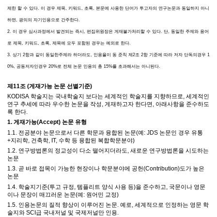
제한 할 수 있다. 이 경우 제목, 키워드, 초록, 본문에 사용한 단어가 투고자의 연구논문과 동일하지 아니
하면, 광의의 자기인용으로 간주한다.
2. 이 경우 심사과정에서 발견되는 즉시, 편집위원장은 게재불가처리할 수 있다. 단, 동일한 주제와 용어
로 제목, 키워드, 초록, 제목에 모두 포함된 경우는 예외로 한다.
3. 상기 2항과 같이 동일한주제라 하더라도, 인용율이 동 준칙 제2조 2항 기준에 따라 저자 단독의경우 1
0%, 공동저자인경우 20%로 전체 논문 인용의 총 15%를 초과해서는 아니된다.
제
11
조
(
게재가능 논문 선별기준
)
KODISA
학술지는 국내학술지 보다는 세계적인 학술지를 지향하므로
,
세계적인
연구 추세에 따라 우수한 논문을 작성
,
게재하고자 한다면
,
아래사항을 준수하도
록 한다
.
1.
게재가능
(Accept)
논문 유형
1.1.
전공분야 논문으로서 다른 학문과 융합된 논문
(
예
: JDS
논문인 경우 유통
+
지리학
,
건축학
, IT,
수학 등 융합된 복합학문분야
)
1.2.
연구방법론의 정교성이 다소 떨어지더라도
,
새로운 연구방법론을 시도하는
논문
1.3.
곧 바로 접목이 가능한 현장이나 학문분야에 공헌
(Contribution)
도가 높은
논문
1.4.
학술지기준
(
투고 규정
,
템플리트 양식 사용 등
)
을 준수하고
,
국문이나 영문
이나 문장이 매끄러운 논문
(
예
:
원어민 교정
)
1.5.
인용논문의 질적 향상이 이루어진 논문
.
예로
,
세계적으로 인정하는
영문
학
술지와
SCI
급 국내저널 및 국제저널만 인용
.