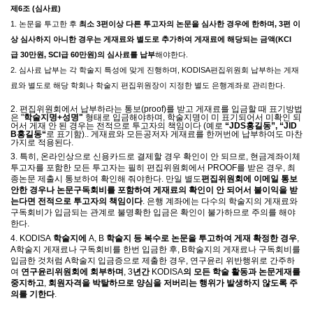
제
6
조
(
심사료
)
1.
논문을 투고한 후
최소
3
편이상 다른 투고자의 논문을 심사한 경우에 한하며
, 3
편 이
상 심사하지 아니한 경우는 게재료와 별도로 추가하여 게재료에 해당되는 금액
(KCI
급
30
만원
, SCI
급
60
만원
)
의 심사료를 납부
해야한다
.
2.
심사료 납부는 각 학술지 특성에 맞게 진행하며
, KODISA
편집위원회 납부하는 게재
료와 별도로 해당 학회나 학술지 편집위원장이 지정한 별도 은행계좌로 관리한다
.
2.
편집위원회에서 납부하라는 통보
(proof)
를 받고 게재료를 입금할 때 표기방법
은
"
학술지명
+
성명
"
형태로 입금해야하며
,
학술지명이 미 표기되어서 미확인 되
어서 게재 안 된 경우는 전적으로 투고자의 책임이다
(
예로
“JDS
홍길동
”, “JID
B
홍길동
“
로 표기함
)..
게재료와 모든공저자 게재료를 한꺼번에 납부하여도 마찬
가지로 적용된다
.
3.
특히
,
온라인상으로 신용카드로 결제할 경우 확인이 안 되므로
,
현금계좌이체
투고자를 포함한 모든 투고자는 필히 편집위원회에서
PROOF
를 받은 경우
,
최
종논문 제출시 통보하여 확인해 줘야한다
.
만일 별도
편집위원회에 이메일 통보
안한 경우나 논문구독회비를 포함하여 게재료의 확인이 안 되어서 불이익을 받
는다면 전적으로 투고자의 책임이다
.
은행 계좌에는 다수의 학술지의 게재료와
구독회비가 입금되는 관계로 불명확한 입금은 확인이 불가하므로 주의를 해야
한다
.
4. KODISA
학술지에
A, B
학술지 등 복수로 논문을 투고하여 게재 확정한 경우
,
A
학술지 게재료나 구독회비를 한번 입금한 후
, B
학술지의 게재료나 구독회비를
입금한 것처럼
A
학술지 입금증으로 제출한 경우
,
연구윤리 위반행위로 간주하
여
연구윤리위원회에 회부하며
, 3
년간
KODISA
의 모든 학술 활동과 논문게재를
중지하고
,
회원자격을 박탈하므로 양심을 저버리는 행위가 발생하지 않도록 주
의를 기한다
.