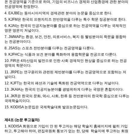
온 전공영역을 기준으로 하며
,
기업의 비즈니스
경제와 산업환경에 관한 분야의
전공영역에 한정한다
.
4. EAJBE는 동아시아지역의 경제관련 분야의 논문을 중심으로 한다.
5. KJFM은 한국의 프랜자치즈 전반영역을 다루는 특수 학문 정공분야로 한다.
6. KJAI는 한국의 인공지능분야를 중심으로 하는 전공역역을 다루는 국제적인
영문 영문지 저널이다.
7. JWMAP는 환경, 보건, 안전, 의료서비스, 복지 등 웰빙분야의 학문을 융합하
는 전공분야이다.
8. JSAS는 스포츠 전반분야를 다루는 전공영역을 다룬다.
9. KJFHC는 식품과 보건 분야를 특화하여 융합학문을 전공으로 다룬다.
10. FIR은 4차산업의 발전으로 인한 사회 경제적인 현상을 중심으로 하는 전공
영역의 학문이다.
11. JRPE는 연구윤리와 관련된 제반분야를 다루는 전공영역으로 포함하는 저
널이다.
12. KJFT는 한국의 패션과 기술에 특화된 전공역역으로 다루는 저널이다.
13. JKAIA는 한국의 인공지능분야를 광범위하게 다루는 국영문 혼합지이다.
14. JKR은 한국의 문화, 역사, 사회, 한류 등 전반분야의 한국학 중심으로 다루는
국제학술지이다.
15. KODISA 논문집은 국제학술대회 발표논문집이다.
제
4
조
(
논문 투고절차
)
1. KODISA
회원으로 가입이 안 된 투고자는 해당 학술지 홈페이지에
필히 가입
하고
,
투고해야 하며
,
편집위원회 통보가 없는 한
,
당해
학술지에 투고하는 회원