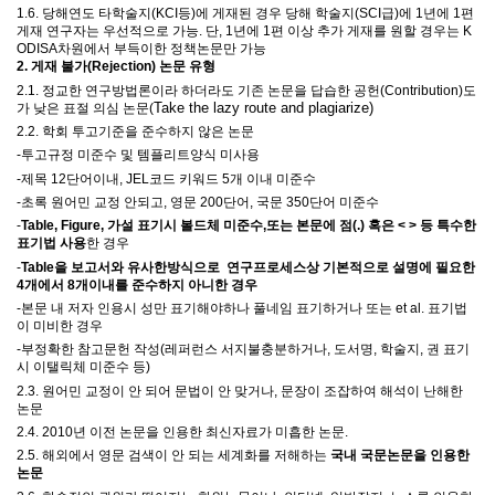
1.6.
당해연도 타학술지
(KCI
등
)
에 게재된 경우 당해 학술지
(SCI
급
)
에
1
년에
1
편
게재 연구자는 우선적으로 가능
.
단
, 1
년에
1
편 이상 추가 게재를 원할 경우는
K
ODISA
차원에서 부득이한 정책논문만 가능
2.
게재 불가
(Rejection)
논문 유형
2.1.
정교한 연구방법론이라 하더라도 기존 논문을 답습한 공헌
(Contribution)
도
Take the lazy route and plagiarize)
가 낮은 표절 의심 논문
(
2.2.
학회 투고기준을 준수하지 않은 논문
-
투고규정 미준수 및
템플리트양식 미사용
-
제목
12
단어이내
, JEL
코드 키워드
5
개 이내 미준수
-
초록 원어민 교정 안되고
,
영문
200
단어
,
국문
350
단어 미준수
-
Table, Figure,
가설 표기시 볼드체 미준수
,
또는 본문에 점
(.)
혹은
< >
등 특수한
표기법 사용
한 경우
-
Table을 보고서와 유사한방식으로 연구프로세스상 기본적으로 설명에 필요한
4개에서 8개이내를 준수하지 아니한 경우
-
본문 내 저자 인용시 성만 표기해야하나 풀네임 표기하거나 또는
et al.
표기법
이 미비한 경우
-부정확한 참고문헌 작성(
레퍼런스 서지불충분하거나
,
도서명
,
학술지
,
권 표기
시 이탤릭체 미준수 등)
2.3.
원어민 교정이 안 되어 문법이 안 맞거나
,
문장이 조잡하여 해석이 난해한
논문
2.4. 2010
년 이전 논문을 인용한 최신자료가 미흡한 논문
.
2.5.
해외에서 영문 검색이 안 되는 세계화를 저해하는
국내 국문논문을 인용한
논문