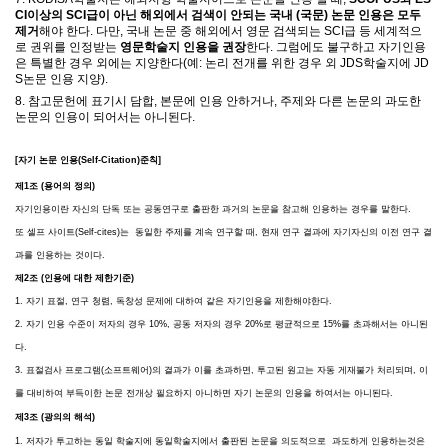
CI이상의 SCI
급이 아닌 해외에서 검색이 안되는
국내 (국문) 논문 인용은 모두
제거
해야 한다
.
다만
,
국내 논문 중 해외에서 영문 검색되는
SCI
급 등 세계적으
로 권위를 인정받는
영문학술지 인용을 권장
한다
.
그럼에도 불구하고 자기인용
은 특별한 경우 외에는 지양한다
(
예
: 논리 전개를 위한 경우 외 JDS
학술지에
JD
S
논문 인용 지양
).
8. 참고문헌에 표기시 담합, 본문에 인용 안하거나, 주제와 다른 논문의 과도한
논문의 인용이 되어서는 아니된다.
[자기 논문 인용(Self-Citation)준칙]
제1조 (용어의 정의)
자기인용이란 자신의 단독 또는 공동연구로 출판한 과거의 논문을 참고해 인용하는 경우를 말한다.
또
셀프 사이트(Self-cites)는 동일한 주제를 계속 연구할 때, 현재 연구 결과에 자기자신의 이전 연구 결
과를 인용하는 것이다.
제2조 (인용에 대한 제한기준)
1. 자기 표절, 연구 청렴, 독창성 문제에 대하여 같은 자기인용을 제한해야한다.
2.
자기 인용 수준이 저자의 경우 10%, 공동 저자의 경우 20%로 평균적으로 15%를 초과해서는 아니된
다.
3. 표절검사 프로그램(소프트웨어)의 결과가 이를 초과하면, 투고된 원고는 자동 게재불가 처리되며, 이
를 대비하여 부득이한 논문 전개상 필요하지 아니하면 자기 논문의 인용을 하여서는 아니된다.
제3조 (광의의 해석)
1. 저자가 투고하는 동일 학술지에 동일학술지에서 출판된 논문을 의도적으로 과도하게 인용하는것은