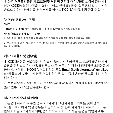
우 향후
연구윤리규정 제
12
조
(
연구 부정직 행위에 대한 처리
)
조항에 준하여
3
년간
KODISA
회원자격을 박탈하며
,
이로 인해 발생하는 업무방해 및 이미지훼
손으로 인한 손해배상을 해당저자를 상대로
KODISA
가 즉시 청구할 수 있다
.
[
]
연구부정행위 관리 준칙
3
제
조
(
)
10
12
.
적발된 논문 조치
연구윤리규정 제
조 및 제
조에 의거하여 처리한다
4
(
)
제
조
표절논문 정기 및 수시검사
1.
:
.
정기검사
매회 발간 전후하여 위탁 전문기관을 통하여 정기 표절검사를 실시한다
2.
:
,
수시검사
투고 후 심사 중인 논문
발간이 완료된 논문에 대하여 위탁 전문기관을 통하여 상시 표절
.
검사를 실시한다
제
6
조
(
제출처 및 접수일
)
1. KODISA
논문 제출처는 각 학술지 홈페이지 온라인 투고시스템 활용하여 제
출함을 원칙으로 한다
.
단
,
해외투고자 등 부득이한 경우나 정책적인 초청논문에
한하여
,
병행하여
KODISA
편집위원회 통합
Email (kodisajournals@gmail.co
m)
제출
도 가능하며
,
이 경우 편집위원장은 접수 즉시 온라인 투고를 대신 진행
해야 한다
.
2.
논문 접수일 기준은 원고가
KODISA
의 해당 학술지 편집위원회에 접수된 날
(
온라인투고시스템 접수일
)
로 한다
.
제
7
조
(
저자 순서 및 언어
)
1.
논문의 저자가 다수인 경우 제
1
저자와 교신저자를 표기하는 것이 원칙이
나
,
별도표기 하지 않을 경우는 자동적으로 첫 번째 저자가 제
1
저자가 되고
,
두
번째 저자는 제
2
저자가 되며
,
순서적으로 마지막 저자는 논문을 책임지고 투고