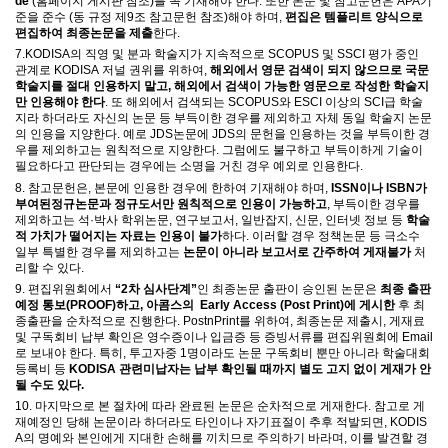
de
(
홈페이지 게시판 참조
)
를 꼭 기재해야 한다
.
또한 본문 및 참고문헌은
APA
기
준을 준수
(
동 규정 제
9
조 참고문헌 참조
)
해야 하며
,
편집은
템플리트 양식으로
편집하여 최종논문을 제출
한다
.
7.
KODISA
의 직영 및 분과
학술지가 지속적으로
SCOPUS
및
SSCI
평가 중인
관계로
KODISA
저널 권위를 위하여
,
해외에서 영문 검색이 되지 않으므로 국문
학술지를 절대 인용하지 말고
,
해외에서 검색이 가능한
영문으로 작성한
학술지
만 인용해야 한다
.
또
해외에서 검색되는 SCOPUS와 ESCI 이상의
SCI
급 학술
지라 하더라도 자신의 논문 등 부득이한 경우를 제외하고 자체 동일 학술지 논문
의 인용을 지양한다
.
예로
JDS
논문에
JDS
의 문헌을 인용하는 것을 부득이한 경
우를 제외하고는 원칙적으로 지양한다
.
그럼에도 불구하고 부득이하게 기술이
필요하다고 판단되는 경우에는 소명을 거친 경우 예외로 인용한다
.
8.
참고문헌은
,
본문에 인용
한 경우에 한하여 기재해야 하며
,
ISSN
이나
ISBN
가
부여된
정규논문과 정규도서만 원칙적으로 인용이 가능하고
,
부득이한 경우를
제외하고는 석
·
박사 학위논문
,
연구보고서
,
일반잡지
,
신문
,
인터넷 정보 등
학술
적 가치가 떨어지는 자료는 인용이 불가
하다
.
이러할 경우 정책논문 등 극소수
일부 특별한 경우를 제외하고는
논문이 아니라 보고서로 간주하여
게재불가
처
리할 수 있다
.
9.
편집위원회에서
“2
차 심사단계
”
인 최종논문 출판이 승인된 논문은
최종 출판
예정 통보
(PROOF)하고, 아콤스의 Early Access (Post Print)에 게시한
후 최
종출판을 순차적으로 진행한다. PostnPrint를 위하여
,
최종논문 제출시
,
게재료
및 구독회비 납부 확인은 영수증이나 입금증 등 증빙서류를
편집위원회에
Email
로 보내야 한다
.
특히
,
투고자중
1
명이라도 논문 구독회비 뿐만 아니라 학술대회
등록비 등
KODISA
관련
미납자는 납부 확인될 때까지 별도 고지 없이 게재가 안
될 수도 있다
.
10.
마지막으로 본 절차에 따라 완료된 논문은 순차적으로 게재한다
.
참고로 게
재예정인 당해 논문이라 하더라도 타인이나 자기표절이 추후 적발되면
, KODIS
A
의 명예와 본인에게 지대한 손해를 끼치므로 주의하기 바라며
,
이를 발견할 경