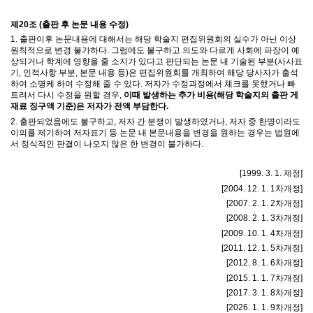
제
20
조
(
출판 후 논문 내용 수정
)
1.
출판이후 논문내용에 대해서는 해당 학술지 편집위원회의 실수가 아닌 이상
원칙적으로 변경 불가하다
.
그럼에도 불구하고 의도와 다르게 사회에 파장이 예
상되거나 학계에 영향을 줄 소지가 있다고 판단되는 논문 내 기술된 부분
(
사사표
기
,
인적사항 부분
,
본문 내용 등
)
은 편집위원회를 개최하여 해당 당사자가 출석
하여 소명케 하여 수정해 줄 수 있다
.
저자가 수정과정에서 체크를 못했거나 빠
트려서 다시 수정을 원할 경우
,
이때 발생하는 추가 비용(해당 학술지의 출판 게
재료 징구액 기준)은 저자가 전액 부담한다
.
2.
출판되었음에도 불구하고
,
저자 간 분쟁이 발생하였거나
,
저자 중 한명이라도
이의를 제기하여 저자표기 등 논문 내 본문내용을 변경을 원하는 경우는 법원에
서 정식적인 판결이 나오지 않은 한 변경이 불가하다
.
[1999. 3. 1.
제정
]
[2004. 12. 1. 1
차개정
]
[2007. 2. 1. 2
차개정
]
[2008. 2. 1. 3
차개정
]
[2009. 10. 1. 4
차개정
]
[2011. 12. 1. 5
차개정
]
[2012. 8. 1. 6
차개정
]
[2015. 1. 1. 7
차개정
]
[2017. 3. 1. 8
차개정
]
[2026. 1. 1. 9
차개정
]