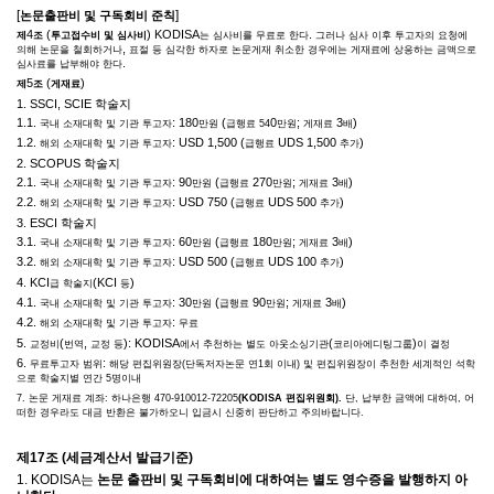
[
]
논문출판비 및 구독회비 준칙
4
(
) KODISA
.
제
조
투고접수비 및 심사비
는 심사비를 무료로 한다
그러나 심사 이후 투고자의 요청에
,
의해 논문을 철회하거나
표절 등 심각한 하자로 논문게재 취소한 경우에는 게재료에 상응하는 금액으로
.
심사료를 납부해야 한다
5
(
)
제
조
게재료
1. SSCI, SCIE
학술지
1.1.
: 180
(
0
;
3
)
국내 소재대학 및 기관 투고자
만원
급행료
54
만원
게재료
배
1.2.
: USD 1,500 (
UDS 1,500
)
해외 소재대학 및 기관 투고자
급행료
추가
2. SCOPUS
학술지
2.1.
: 90
(
270
;
3
)
국내 소재대학 및 기관 투고자
만원
급행료
만원
게재료
배
2.2.
: USD 750 (
UDS 500
)
해외 소재대학 및 기관 투고자
급행료
추가
3. ESCI
학술지
3.1.
: 60
(
180
;
3
)
국내 소재대학 및 기관 투고자
만원
급행료
만원
게재료
배
3.2.
: USD 500 (
UDS 100
)
해외 소재대학 및 기관 투고자
급행료
추가
4. KCI
(KCI
)
급 학술지
등
4.1.
: 30
(
90
;
3
)
국내 소재대학 및 기관 투고자
만원
급행료
만원
게재료
배
4.2.
:
해외 소재대학 및 기관 투고자
무료
5.
(
,
): KODISA
(
)
교정비
번역
교정 등
에서 추천하는 별도 아웃소싱기관
코리아에디팅그룹
이 결정
6.
:
무료투고자 범위
해당 편집위원장
(
단독저자논문 연
1
회 이내
)
및 편집위원장이 추천한 세계적인 석학
으로 학술지별 연간
5
명이내
7.
논문 게재료 계좌
:
하나은행
470-910012-72205
(KODISA
편집위원회
).
단
,
납부한 금액에 대하여
,
어
떠한 경우라도 대금 반환은 불가하오니 입금시 신중히 판단하고 주의바랍니다
.
제
17
조
(
세금계산서 발급기준
)
1. KODISA
는
논문 출판비 및 구독회비에 대하여는 별도 영수증을 발행하지 아