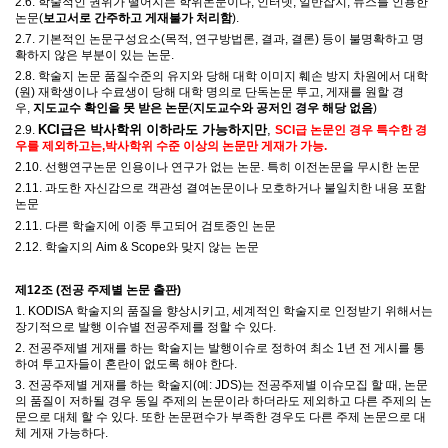
2.6.
학술적인 권위가 떨어지는 학위논문이나
,
인터넷
,
일반잡지
,
뉴스를 인용한
논문
(
보고서로 간주하고 게재불가 처리함
).
2.7. 기본적인 논문구성요소(
목적
,
연구방법론
,
결과
,
결론) 등이 불명확하고 명
확하지 않은 부분이 있는 논문
.
2.8.
학술지 논문 품질수준의 유지와 당해 대학 이미지 훼손 방지 차원에서 대학
(
원
)
재학생이나 수료생이 당해 대학 명의로 단독논문 투고
,
게재를 원할 경
우
,
지도교수 확인을 못 받은 논문
(
지도교수와 공저인 경우 해당 없음
)
KCI급은 박사학위 이하라도 가
능하지만
,
2.9.
SCI급 논문인 경우
특
수한 경
우를 제외하고는,
박사학위 수준 이상의 논문만 게재가 가능.
2.10. 선행연구논문 인용이나 연구가 없는 논문. 특히 이전논문을 무시한 논문
2.11. 과도한 자신감으로 객관성 결여논문이나 모호하거나 불일치한 내용 포함
논문
2.11. 다른 학술지에 이중 투고되어 검토중인 논문
2.12. 학술지의 Aim & Scope와 맞지 않는 논문
제
12
조
(
전공 주제별 논문 출판
)
1. KODISA
학술지의 품질을 향상시키고
,
세계적인 학술지로 인정받기 위해서는
장기적으로 발행 이슈별 전공주제를 정할 수 있다
.
2.
전공주제별 게재를 하는 학술지는 발행이슈로 정하여 최소
1
년 전 게시를 통
하여 투고자들이 혼란이 없도록 해야 한다
.
3.
전공주제별 게재를 하는 학술지
(
예
: JDS)
는 전공주제별 이슈모집 할 때
,
논문
의 품질이 저하될 경우 동일 주제의 논문이라 하더라도 제외하고 다른 주제의 논
문으로 대체 할 수 있다
.
또한 논문편수가 부족한 경우도 다른 주제 논문으로 대
체 게재 가능하다
.