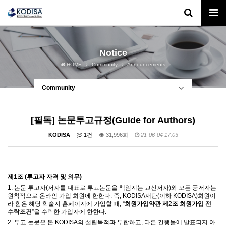
Notice
HOME
Community
Announcements
Community
[필독] 논문투고규정(Guide for Authors)
KODISA
1건
31,996회
21-06-04 17:03
제
1
조
(
투고자 자격 및 의무
)
1.
논문 투고자
(
저자를 대표로 투고논문을 책임지는 교신저자
)
와 모든 공저자는
원칙적으로
온라인 가입 회원에 한한다
.
즉
, KODISA재단(이하 KODISA)
회원이
라 함은 해당 학술지 홈페이지에 가입할 때
, “
회원가입약관 제
2
조 회원가입 전
수락조건
”
을 수락한 가입자에 한한다
.
2.
투고 논문은 본
KODISA
의 설립목적과 부합하고
,
다른 간행물에 발표되지 아