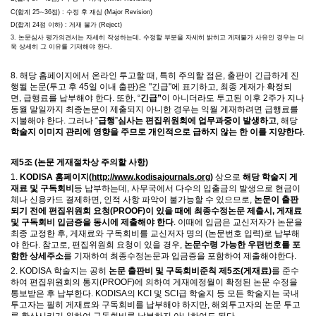
C(
합계
25
∼
36
점
) :
수정 후 재심
(Major Revision)
D(
합계
24
점 이하
) :
게재 불가
(Reject)
3.
논문심사 평가의견서는 자세히 작성하는데
,
수정할 부분을 자세히 밝히고 게재불가 사유인 경우는 더
욱 상세히 그 이유를 기재해야 한다
.
8.
해당 홈페이지에서 온라인 투고할 때
,
특히 주의할 점은
,
출판이 긴급하게 진
행될 논문(투고 후 45일 이내 출판)은
"
긴급
"
에 표기하고
,
최종 게재가 확정되
면
,
급행료를 납부해야 한다
.
또한
, “
긴급
”
이 아니더라도 투고된 이후
2
주가 지나
동월 말일까지 최종논문이 제출되지 아니한 경우는 익월 게재하려면 급행료를
지불해야 한다
.
그러나
“
급행
”
심사는 편집위원회에 업무과중이 발생하고
,
해당
학술지 이미지 관리에 영향을 주므로 개인적으로 급하지 않는 한 이를 지양한다
.
제
5
조
(
논문 게재절차상 주의할 사항
)
1.
KODISA
홈페이지
(
http://www.kodisajournals.org)
상으로
해당 학술지 게
재료 및 구독회비
등 납부하는데
,
사무국에서 다수의 입출금의 발생으로 현금이
체나 신용카드 결제하면
,
인적 사항 파악이 불가능할 수 있으므로
,
논문이 출판
되기 전에 편집위원회 요청
(PROOF)
이 있을 때에 최종수정논문 제출시
,
게재료
및 구독회비 입금증을 동시에
제출해야 한다
.
이때에 입금은 교신저자가 논문을
최종 교정한 후
,
게재료와 구독회비를 교신저자 명의
(
논문번호 입력
)
로 납부해
야 한다
.
참고로
,
편집위원회 요청이 있을 경우
,
논문수령 가능한 우편번호를 포
함한 상세주소
를 기재하여 최종수정논문과 입금증을 포함하여 제출해야한다
.
2. KODISA
학술지는 공히
논문 출판비 및 구독회비준칙 제
5
조
(
게재료
)
를 준수
하여 편집위원회의 통지
(PROOF)
에 의하여 게재예정월이 확정된 논문 수정을
통보받은 후 납부한다
. KODISA
의
KCI
및
SCI
급 학술지 등 모든 학술지는 국내
투고자는 필히 게재료와 구독회비를 납부해야 하지만
,
해외투고자의 논문 투고