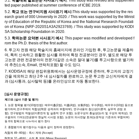
5.1.
학술대회 발표논문 사사표기 예시
: This study was revised and supplemen
ted paper published at summer conference of ICBE 2019.
5.2.
학교 또는 연구비지원 사사표기 예시
:
This study was supported by the res
earch grant of 000 University in 2020. / This work was supported by the Minist
ry of Education of the Republic of Korea and the National Research Foundati
on of Korea (NRF-2020S1A3A2923769). / This study was supported by KODI
SA Scholarship Foundation in 2020.
5.3.
학위논문 요약본 사사표기 예시
: This paper was modified and developed f
rom the Ph.D. thesis of the first author.
6.
투고자 전원 해당 학술지의 홈페이지에 온라인 가입한 후
,
투고논문을 제출하
며
,
특히 신속하고 원활한 심사를 위하여 특정 전공분야인 경우
,
별도로 해당 투
고논문 관련 전공분야의 전문가
(
같은 소속은 절대 불가
)
를 투고사항으로 별기하
여 추천
(
소속
, Email,
연락처포함
)
할 수도 있다
.
7. KODISA
의 해당 편집위원회에서는 심사운영규정에 준하여
,
투고자의 교정기
간을 제외하고 최단
2
주 내 심사절차를 완료하고
,
논문 투고한 교신저자에게 결
과
(
심사통과
,
심사탈락 등
)
를 온라인상으로 자동 통보한다
.
[
심사 운영규정
]
제
10
조
(
심사 기준 및 평가
)
1.
논문 항목별 평가
(10
점만점
):
매우미흡
(2
점
),
미흡
(4
점
),
보통
(6
점
),
우수
(8
점
),
매우우수
(10
점
)
등으로
평가하며
,
연구주제의 적합성
(
학문 성격과의 부합여부
),
연구내용의 참신성
(
이론적
․
실무적 관점 포
함
),
연구방법의 적절성
(
이론전개 및 실증적 연구 포함
),
논문구성의 충실성
(
논리 및 구성의 체계성
),
연
구결과의 기여도
(
전공분야 현실적 시사점 포함
),
논문의 의사전달 효과
(
논문작성 기준과의 부합여부
)
등
6
개 항목으로 나누어서 평가 한다
2.
종합평가의 평가점수는 다음과 같이 정하여 판정한다
.
A(
합계
49
∼
60
점
) :
즉시 게재
(Accept)
B(
합계
37
∼
48
점
) :
수정 후 게재
(Minor Revision)