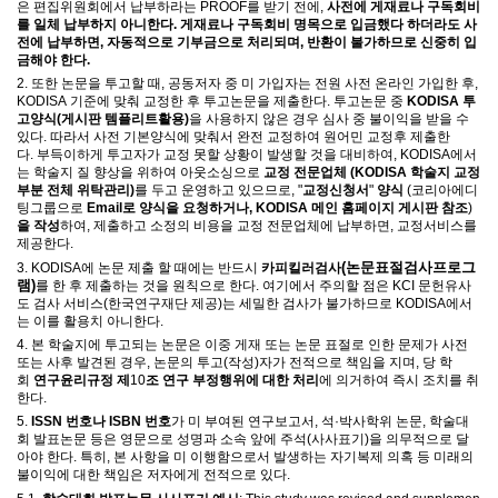
은 편집위원회에서 납부하라는
PROOF
를 받기 전에
,
사전에 게재료나 구독회비
를 일체 납부하지 아니한다
.
게재료나 구독회비 명목으로 입금했다 하더라도 사
전에 납부하면
,
자동적으로 기부금으로 처리되며
,
반환이 불가하므로 신중히 입
금해야 한다
.
2.
또한 논문을 투고할 때
,
공동저자 중 미 가입자는 전원 사전 온라인 가입한 후
,
KODISA
기준에 맞춰 교정한 후 투고논문을 제출한다
.
투고논문 중
KODISA
투
고양식
(
게시판 템플리트활용
)
을 사용하지 않은 경우 심사 중 불이익을 받을 수
있다
.
따라서
사전 기본양식에 맞춰서 완전 교정하여 원어민 교정후 제출한
다
.
부득이하게 투고자가 교정 못할 상황이 발생할 것을 대비하여
, KODISA
에서
는 학술지 질 향상을 위하여 아웃소싱으로
교정 전문업체
(KODISA
학술지 교정
부분 전체 위탁관리
)
를
두고 운영하고 있으므로
, "
교정신청서
"
양식
(
코리아에디
팅그룹으로
Email
로 양식을 요청하거나
, KODISA
메인 홈페이지 게시판 참조
)
을 작성
하여
,
제출하고 소정의 비용을 교정 전문업체에 납부하면
,
교정서비스를
제공한다
.
(논문표절검사프로그
3. KODISA
에 논문 제출 할 때에는 반드시
카피킬러
검사
램)
를 한 후 제출하는 것을 원칙으로 한다
.
여기에서 주의할 점은
KCI
문헌유사
도 검사 서비스
(
한국연구재단 제공
)
는 세밀한 검사가 불가하므로
KODISA
에서
는 이를 활용치 아니한다
.
4.
본 학술지에 투고되는 논문은 이중 게재 또는 논문 표절로 인한 문제가 사전
또는 사후 발견된 경우
,
논문의 투고
(
작성
)
자가 전적으로 책임을 지며
,
당 학
회
연구윤리규정 제
10
조 연구 부정행위에 대한 처리
에 의거하여 즉시 조치를 취
한다
.
5.
ISSN
번호나
ISBN
번호
가 미 부여된 연구보고서
,
석
·
박사학위 논문
,
학술대
회 발표논문 등은 영문으로 성명과 소속 앞에 주석
(
사사표기
)
을 의무적으로 달
아야 한다
.
특히
,
본 사항을 미 이행함으로서 발생하는 자기복제 의혹 등 미래의
불이익에 대한 책임은 저자에게 전적으로 있다
.