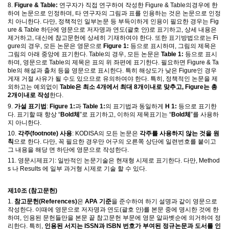
8.
Figure & Table:
연구자가 직접 연구하여 작성한
Figure & Table
의
경우에 한
하여 논문으로 인정하며
,
타 연구자의 그림과 표를 인용하는 것은 논문으로 인정
치 아니한다
.
다만
,
정책적인 일부논문 등 부득이하게 인용이 필요한 경우는
Fig
ure & Table
하단에 영문으로 저자명과 연도
(
괄호 안
)
로 표기하고
,
상세 내용은
제거하고
,
대신에 참고문헌에 상세히 기재하여야 한다
.
또한 표기방법으로는
Fi
gure
의 경우
,
모든 논문은 영문으로
Figure 1:
등으로 표시하며
,
그림의 제목은
그림의 아래 중앙에 표기한다
. Table
의 경우
,
모든 논문은
Table 1:
등으로 표시
하며
,
영문으로
Table
의 제목은 표의 위 좌편에 표기한다
.
필요하면
Figure & Ta
ble
의 해설과 출처 등을 영문으로 표시한다
.
특히 해상도가 낮은
Figure
인 경우
게재 거절 사유가 될 수도 있으므로 유의하여야 한다
. 특히, 정책적인 논문을 제
외하고는 예외없이
Table은 최소 4개에서 최대 8개이내로 맞추고,
Figure
는 총
2개이내로 작성
한다
.
9.
가설 표기법
:
Figure 1:
과
Table 1:
의 표기법과 동일하게
H 1:
등으로 표기한
다
.
표기할 때 항상
“
Bold
체
”
로 표기하고
,
이하의 제목표기는
“
Bold
체
”
를
사용하
지 아니한다
.
10.
각주
(footnote)
사용
: KODISA
의 모든 논문은
각주를 사용하지 않는 것을 원
칙
으로 한다
.
다만
,
꼭 필요한 경우만 어구의 오른쪽 상단에 일련번호를 붙이고
그 내용을 해당 면 하단에 영문으로 작성한다
.
11. 영문시제표기: 일반적인 논문기술은 현재형 시제로 표기한다. 다만, Method
s 나 Results 에 일부 과거형 시제로 기술 할 수 있다.
제
10
조
(
참고문헌
)
1.
참고문헌
(References)
은
APA
기준
을 준수하여 하기 설명과 같이 영문으로
작성한다
.
이때에 영문으로 저자명과 연도
(
괄호 안
)
를 본문 중에 명시한 것에 한
하며
,
인용된 문헌들만을 본문 끝 참고문헌 부문에 영문 알파벳순에 의거하여 정
리한다
.
특히
,
인용된 서지는
ISSN
과
ISBN
번호가 부여된 정규논문과 도서를 인