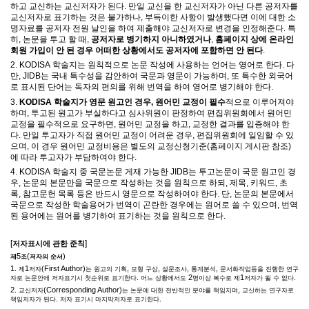
하고 교신하는 교신저자가 된다
.
만일 교신을 한 교신저자가 아닌 다른 공저자를
교신저자로 표기하는 것은 불가하나
,
부득이한 사항이 발생했다면 이에 대한 소
명자료를 공저자 전원 날인을 하여 제출해야 교신저자로 변경을 인정해준다
.
특
히
,
논문을 투고 할 때
,
공저자로 병기하지 아니하였거나
,
홈페이지 상에 온라인
회원 가입이 안 된 경우 어떠한 상황에서도 공저자에 포함하면 안 된다
.
2. KODISA
학술지는 원칙적으로 논문 작성에 사용하는 언어는 영어로 한다
.
다
만
, JIDB
는 국내 특수성을 감안하여 국문과 영문이 가능하며
,
또 특수한 외국어
로 표시된 단어는 독자의 편의를 위해 번역을 하여 영어로 병기해야 한다
.
3.
KODISA
학술지가 영문 원고인 경우
,
원어민 교정이 필수
적으로 이루어져야
하며
,
투고된 원고가 부실하다고 심사위원이 판정하여 편집위원회에서 원어민
교정을 필수적으로 요구하면
,
원어민 교정을 하고
,
교정한 결과를 입증해야 한
다
.
만일 투고자가 직접 원어민 교정이 어려운 경우
,
편집위원회에 일임할 수 있
으며
,
이 경우 원어민 교정비용은 별도의 교정신청기준
(
홈페이지 게시판 참조
)
에 따라 투고자가 부담하여야 한다
.
4. KODISA
학술지 중 국문논문 게재 가능한
JIDB
는 투고논문이 국문 원고인 경
우
,
논문의 본문만을 국문으로 작성하는 것을 원칙으로 하되
,
제목
,
키워드
,
초
록
,
참고문헌 목록 등은 반드시 영문으로 작성하여야 한다
.
단
,
논문의 본문에서
국문으로 작성한 학술용어가 번역이 곤란한 경우에는 원어로 쓸 수 있으며
,
번역
된 용어에는 원어를 병기하여 표기하는 것을 원칙으로 한다
.
[
]
저자표시에 관한 준칙
5
(
)
제
조
저자의 순서
1.
1
(First Author)
,
,
,
,
제
저자
는 원고의 기획
모형 구상
설문조사
통계분석
문서화작업등을 진행한 연구
.
2
1
.
자로 논문안에 저자표기시 첫순위로 표기한다
어느 상황에서도
명이상 복수로 제
저자가 될 수 없다
2.
(Corresponding Author)
,
교신저자
는 논문에 대한 전반적인 분야를 책임지며
교신하는 연구자로
.
.
책임저자가 된다
저자 표기시 마지막저자로 표기한다