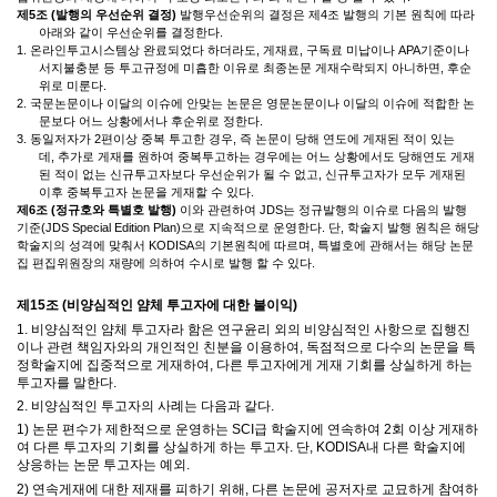
제
5
조
(
발행의 우선순위 결정
)
발행우선순위의 결정은 제
4
조 발행의 기본 원칙에 따라
아래와 같이 우선순위를 결정한다
.
1.
온라인투고시스템상 완료되었다 하더라도
,
게재료
,
구독료 미납이나
APA
기준이나
서지불충분 등 투고규정에 미흡한 이유로 최종논문 게재수락되지 아니하면
,
후순
위로 미룬다
.
2.
국문논문이나 이달의 이슈에 안맞는 논문은 영문논문이나 이달의 이슈에 적합한 논
문보다 어느 상황에서나 후순위로 정한다
.
3.
동일저자가
2
편이상 중복 투고한 경우
,
즉 논문이 당해 연도에 게재된 적이 있는
데
,
추가로 게재를 원하여 중복투고하는 경우에는 어느 상황에서도 당해연도 게재
된 적이 없는 신규투고자보다 우선순위가 될 수 없고
,
신규투고자가 모두 게재된
이후 중복투고자 논문을 게재할 수 있다
.
제
6
조
(정규호와
특별호 발행
)
이와 관련하여 JDS는 정규발행의 이슈로 다음의 발행
기준(JDS Special Edition Plan)으로 지속적으로 운영한다. 단,
학술지 발행 원칙은 해당
학술지의 성격에 맞춰서 KODISA의 기본원칙에 따르며
,
특별호에 관해서는 해당 논문
집 편집위원장의 재량에 의하여 수시로 발행 할 수 있다
.
제
15
조
(
비양심적인 얌체 투고자에 대한 불이익
)
1.
비양심적인 얌체 투고자라 함은 연구윤리 외의 비양심적인 사항으로 집행진
이나 관련 책임자와의 개인적인 친분을 이용하여
,
독점적으로 다수의 논문을 특
정학술지에 집중적으로 게재하여
,
다른 투고자에게 게재 기회를 상실하게 하는
투고자를 말한다
.
2.
비양심적인 투고자의 사례는 다음과 같다
.
1)
논문 편수가 제한적으로 운영하는
SCI
급 학술지에 연속하여
2
회 이상 게재하
여 다른 투고자의 기회를 상실하게 하는 투고자
.
단
, KODISA
내 다른 학술지에
상응하는 논문 투고자는 예외
.
2)
연속게재에 대한 제재를 피하기 위해
,
다른 논문에 공저자로 교묘하게 참여하