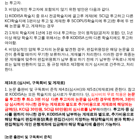
는 투고자
.
3.
비양심적인 투고자에 포함되지 않기 위한 방안은 다음과 같다
.
1) KODISA
학술지 중 유사 전공학술지에 골고루 게재
(
예
: SCI
급 투고하고 다른
KCI
학술지에
1
편이상 투고 및 게재한 후
SCOPUS
학술지에 투고
)
한 후에 두 번
째 논문을 투고
,
게재하는 경우
2) 1
개의 학술지에
1
년에
1
편 이내 투고하는 것이 원칙임
(
공저자 포함
).
단
, 1
년
이상 해당 학술지 투고를 위해서는 추후
KODISA
산하 다른 학술지에도 투고하
여야함
.
4.
비양심적인 얌체 투고자의 논문을 발견한 경우
,
편집위원장은 해당 논문을 요
건이 충족할 때까지 무기한 보류하거나
,
게재불가 처리한다
.
이러한 경우 최종논
문 게재월에 맞추어 편집위원회가 납부 통보 하기 전에 기 납부한 구독료나 게재
료는 일체 반환하지 않고
,
동 규정 제
8
조 제
3
항에 의거 심사비로 간주하고
,
처리
한다
.
제
16
조
(
심사비
,
구독회비 및 게재료
)
1.
논문 출판비 및 구독회비 준칙 제
4
조
(
심사비
)
와 제
5
조
(
게재료
)
에 준한다
.
참고
로
KODISA
는 모든 학술지의 심사료가 무료이다
. 단,
심사비의 무료 적용은
논문
을 투고한 후 최소 3편 이상 다른 투고자의 논문을 심사한 경우에 한하며, 3편이
상 심사하지 아니한 경우는 게재료와 별도로 추가비용으로 게재료에 해당되는
금액(단, KCI급 30만원, SCI급 60만원)의 심사료를 납부
해야한다.
투고자 중 심
사를 원하지 아니한 경우, KODISA에 납부하는 게재료와 별도로, 추가비용으로
해당 학술지 편집위원장(혹은 편집간사)이 지정하는 해당학술지의 분과 학회나
편집책임자 개인 은행계좌에 입금해야 해당 학술지에 출판이 가능하다
.
[
]
논문 출판비 및 구독회비 준칙