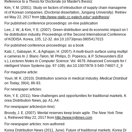
Reference to a Thesis for Doctorate (or Master's thesis):
Kim, Y. M. (2001). Study on factors of introduction of supply chain manageme
nt of Korean companies. (Doctorial dissertation, Jungang University). Retriev
ed May 22, 2017 from
http://www-static.cc.gatech.edu/~asb/thesis/
For published conference proceedings: on-line publication
Lee, J. W., & Kim, Y. E. (2007). Green distribution and its economic impact on t
he distribution industry. Proceedings of the Second International Conference
of KODISA. Korea, 105, 12-32. doi:10.1073/pnas.0805417015
For published conference proceedings: as a book
Katz, I., Gabayan, K., & Aghajan, H. (2007). A multi-touch surface using multipl
e cameras In J. Blanc-Talon, W. Philips, D. Popescu, & P. Scheuunders (Ed
s.),
Lectures Notes in Computer Science
: Vol. 4678. Advanced Concepts for I
ntelligent Vision Systems (pp. 97-108). doi:10.1007/978-3-540-74607-2_9
For magazine article:
Youn, M. K. (2010). Distribution science in medical industry.
Medical Distributi
on Today, 39
(4), 86-93.
For newspaper articles:
Kim, Y. E. (2011). New challenges and opportunities for traditional markets. K
orea Distribution News, pp. A1, A4.
For newspaper articles(on-line):
Broody, J. E. (2007). Mental reserves keep brain agile.
The New York Time
s,
Retrieved May 22, 2017 from
http://www.nytimes.com
For newspaper articles: non-authored
Korea Distribution News (2011, June). Future of traditional markets.
Korea Di