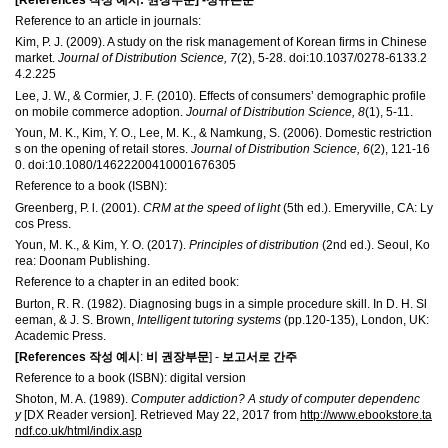
Reference to an article in journals:
Kim, P. J. (2009). A study on the risk management of Korean firms in Chinese
market.
Journal of Distribution Science, 7
(2), 5-28. doi:10.1037/0278-6133.2
4.2.225
Lee, J. W., & Cormier, J. F. (2010). Effects of consumers’ demographic profile
on mobile commerce adoption.
Journal of Distribution Science, 8
(1), 5-11.
Youn, M. K., Kim, Y. O., Lee, M. K., & Namkung, S. (2006). Domestic restriction
s on the opening of retail stores.
Journal of Distribution Science, 6
(2), 121-16
0. doi:10.1080/14622200410001676305
Reference to a book (ISBN):
Greenberg, P. l. (2001).
CRM at the speed of light
(5th ed.). Emeryville, CA: Ly
cos Press.
Youn, M. K., & Kim, Y. O. (2017).
Principles of distribution
(2nd ed.). Seoul, Ko
rea: Doonam Publishing.
Reference to a chapter in an edited book:
Burton, R. R. (1982). Diagnosing bugs in a simple procedure skill. In D. H. Sl
eeman, & J. S. Brown,
Intelligent tutoring systems
(pp.120-135), London, UK:
Academic Press.
[References
작성 예시
:
비 권장부문
] -
보고서로 간주
Reference to a book (ISBN): digital version
Shoton, M. A. (1989).
Computer addiction? A study of computer dependenc
y
[DX Reader version]. Retrieved May 22, 2017 from
http://www.ebookstore.ta
ndf.co.uk/html/indix.asp