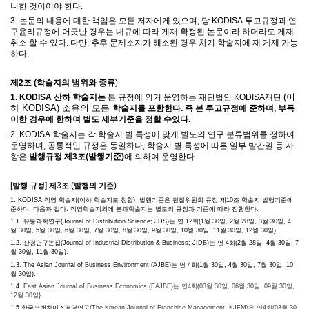
니한 것이어야 한다
.
3.
논문의 내용에 대한 책임은 모든 저자에게 있으며
,
당
KODISA
투고규정과 연
구윤리규정에 어긋난 경우는 내규에 따라 게재 확정된 논문이라 하더라도 게재
취소 할 수 있다
.
다만
,
추후 문제소지가 해소된 경우 차기 학술지에 재 게재 가능
하다
.
제
2
조
(
학술지의 범위와 종류
)
(이
1. KODISA 산하 학술지는
본 규정에 의거 운영하는
재단법인 KODISA재단
하 KODISA) 소유의 모든
학술지를 포함한다. 즉 본 투고규정에 준하며, 부득
이한 경우에 한하여
별도 세부기준을 정할 수있다.
2. KODISA
학술지는 각 학술지 별 특성에 맞게 별도의 연구 분류범위를 정하여
운영하며
,
공통적인 규정은 동일하나
,
학술지 별 특성에 따른 일부 발간일 등 사
항은
발행규정 제
3
조
(
발행기준
)
에 의하여 운영한다
.
[
]
3
(
)
발행 규정
제
조
발행의 기준
1. KODISA 직영
학술지(이하 학술지로 칭함) 발행기준은 편집위원회 규정 제
10
조 학술지 발행기준에
준하며
,
다음과 같다
. 직영학술지외에 분과학술지는 별도의 규정과 기준에 따라 진행한다.
1.1.
유통과학연구
(Journal of Distribution Science;
JDS
)
는 연
12
회
(1
월
30
일
, 2
월
28
일
, 3
월
30
일
, 4
월
30
일
, 5
월
30
일
, 6
월
30
일
, 7
월
30
일
, 8
월
30
일
, 9
월
30
일
, 10
월
30
일
, 11
월
30
일
, 12
월
30
일
).
1.2.
산경연구논집
(Journal of Industrial Distribution & Business;
JIDB
)
는 연
4
회
(
2
월
28
일
,
4
월
30
일
,
7
월
30
일
,
11
월
30
일
).
1.3. The Asian Journal of Business Environment (
AJBE
)
는 연
4
회
(1
월
30
일
, 4
월
30
일
, 7
월
30
일
, 10
월
30
일
).
1.4.
East Asian Journal of Business Economics (EAJBE)는
연4회(03월 30일, 06월 30일, 09월 30일,
12월 30일}
1.5 한국프랜차이즈경영연구(
The Korean Journal of Franchise Management; KJFM)은
연4회(03월 30