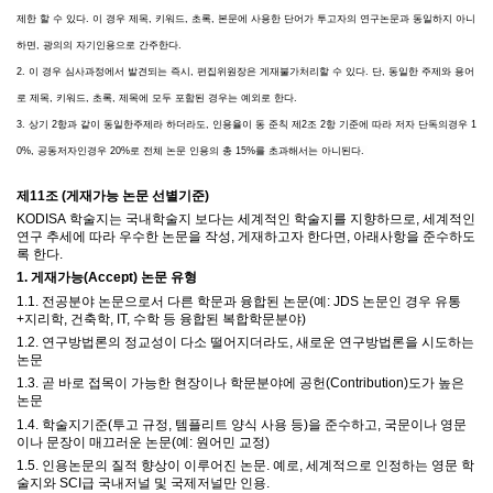
제한 할 수 있다. 이 경우 제목, 키워드, 초록, 본문에 사용한 단어가 투고자의 연구논문과 동일하지 아니
하면, 광의의 자기인용으로 간주한다.
2. 이 경우 심사과정에서 발견되는 즉시, 편집위원장은 게재불가처리할 수 있다. 단, 동일한 주제와 용어
로 제목, 키워드, 초록, 제목에 모두 포함된 경우는 예외로 한다.
3. 상기 2항과 같이 동일한주제라 하더라도, 인용율이 동 준칙 제2조 2항 기준에 따라 저자 단독의경우 1
0%, 공동저자인경우 20%로 전체 논문 인용의 총 15%를 초과해서는 아니된다.
제
11
조
(
게재가능 논문 선별기준
)
KODISA
학술지는 국내학술지 보다는 세계적인 학술지를 지향하므로
,
세계적인
연구 추세에 따라 우수한 논문을 작성
,
게재하고자 한다면
,
아래사항을 준수하도
록 한다
.
1.
게재가능
(Accept)
논문 유형
1.1.
전공분야 논문으로서 다른 학문과 융합된 논문
(
예
: JDS
논문인 경우 유통
+
지리학
,
건축학
, IT,
수학 등 융합된 복합학문분야
)
1.2.
연구방법론의 정교성이 다소 떨어지더라도
,
새로운 연구방법론을 시도하는
논문
1.3.
곧 바로 접목이 가능한 현장이나 학문분야에 공헌
(Contribution)
도가 높은
논문
1.4.
학술지기준
(
투고 규정
,
템플리트 양식 사용 등
)
을 준수하고
,
국문이나 영문
이나 문장이 매끄러운 논문
(
예
:
원어민 교정
)
1.5.
인용논문의 질적 향상이 이루어진 논문
.
예로
,
세계적으로 인정하는
영문
학
술지와
SCI
급 국내저널 및 국제저널만 인용
.