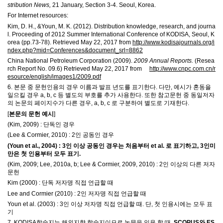
stribution News,
21 January, Section 3-4. Seoul, Korea.
For Internet resources:
Kim, D. H., &Youn, M. K. (2012). Distribution knowledge, research, and journa
l. Proceeding of 2012 Summer International Conference of KODISA, Seoul, K
orea (pp.73-78). Retrieved May 22, 2017 from
http://www.kodisajournals.org/i
ndex.php?mid=Conferences&document_srl=8862
China National Petroleum Corporation (2009).
2009 Annual Reports.
(Resea
rch Report No. 09.6) Retrieved May 22, 2017 from
http://www.cnpc.com.cn/r
esource/english/images1/2009.pdf
6.
본문 중 문헌인용의 경우 이름과 발표 년도를 표기한다
.
다만
,
예시가 혼동을
일으킬 경우
a, b, c
등 별도의 부호를 추가 사용한다
.
또한 참고문헌 중 동일저자
의 논문의 페이지수가 다른 경우
, a, b, c
로 구분하여 별도로 기재한다
.
[
본문의 문헌 예시
]
(Kim, 2009) :
단독인 경우
(Lee & Cormier, 2010) : 2
인 공동인 경우
(Youn et al., 2004) : 3
인 이상 공동인 경우는 처음부터 et al. 로 표기하고, 3인미
만은
첫 인용부터 모두 표기
.
(Kim, 2009; Lee, 2010a, b; Lee & Cormier, 2009, 2010) : 2
인 이상의 다른 저자
문헌
Kim (2000) :
단독 저자명 직접 언급할 때
Lee and Cormier (2010) : 2
인 저자명 직접 언급할 때
Youn et al. (2003) : 3
인 이상 저자명 직접 언급할 때
.
단
,
첫 인용시에는 모두 표
기
7. KODISA
학술지는 해외지향 학술지이므로 논문을 인용 할 때
,
SCOPUS와 ES