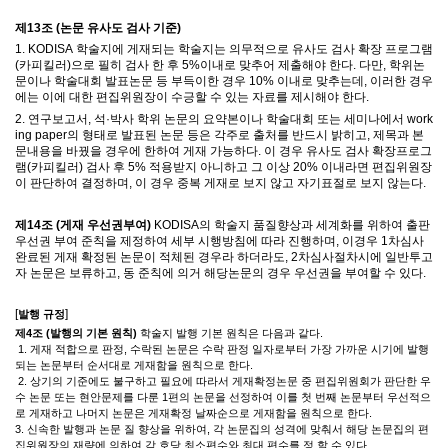
제
13
조
(
논문 유사도 검사 기준
)
1. KODISA
학술지에 게재되는 학술지는 의무적으로
유사도 검사 확장 프로그램
(
카피킬러
)
으로 필히 검사 한 후
5%
이내로 맞추어 제출해야 한다
.
다만
,
학위논
문이나 학술대회 발표논문 등 부득이한 경우
10%
이내로 맞추는데
,
이러한 경우
에는 이에 대한 편집위원장이 수긍할 수 있는 자료를 제시해야 한다
.
2.
연구보고서
,
석
·
박사 학위 논문의 요약본이나 학술대회 또는 세미나에서
work
ing paper
의 형태로 발표된 논문 등은 각주로 출처를 반드시 밝히고
,
제목과 본
문내용을 바꿨을 경우에 한하여 게재 가능하다
.
이 경우 유사도 검사 확장프로그
램
(
카피킬러
)
검사 후
5%
적용받지 아니하고 그 이상 20% 이내라면 편집위원장
이 판단하여 결정하며, 이 경우 중복 게재로 보지 않고 자기표절로 보지 않는다
.
제
14
조
(
게재 우선권부여
)
KODISA의 학술지 품질향상과 세계화를 위하여 출판
우선권 부여 준칙을 제정하여 세부 시행방침에 따라 진행하며, 이경우 1차심사
완료된
게재 확정된 논문이 적체된 경우라 하더라도
, 2차심사절차시에 일반투고
자 논문은 보류하고
,
동 준칙에 의거 해당논문의 경우 우선권을 부여할 수 있다
.
[
]
발행 규정
제
4
조
(
발행의 기본 원칙
)
학술지 발행 기본 원칙은 다음과 같다
.
1.
게재 적합으로 판정
,
수락된 논문은 수락 판정 일자로부터 가장 가까운 시기에 발행
되는 논문부터 순서대로 게재함을 원칙으로 한다
.
2.
상기의 기준에도 불구하고 필요에 따라서 게재확정논문 중 편집위원회가 판단한 우
수 논문 또는 현안문제를 다룬
1
편의 논문을 선정하여 이를 첫 번째 논문부터 우선적으
로 게재하고 나머지 논문은 게재확정 날짜순으로 게재함을 원칙으로 한다
.
3.
신속한 발행과 논문 질 향상을 위하여
,
각 논문집의 성격에 맞춰서 해당 논문집의 편
집위원장의 재량에 의하여 각 호당 최소편수와 최대 편수를 정 할 수 있다
.