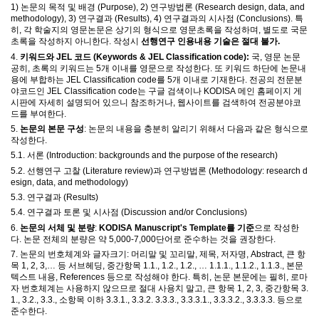
1)
논문의 목적 및 배경
(Purpose), 2)
연구방법론
(Research design, data, and
methodology), 3)
연구결과
(Results), 4)
연구결과의 시사점
(Conclusions).
특
히
,
각 학술지의 영문논문은 상기의 형식으로 영문초록을 작성하며
,
별도로 국문
초록을 작성하지 아니한다
. 작성시
선행연구 인용내용 기술은 절대 불가.
4.
키워드와
JEL
코드
(Keywords & JEL Classification code):
국
,
영문 논문
공히
,
초록의 키워드는
5
개 이내를 영문으로 작성한다
.
또 키워드 하단에 논문내
용에 부합하는
JEL Classification code
를
5
개 이내로 기재한다
.
전공의 전문분
야코드인
JEL Classification code
는
구글 검색이나
KODISA
메인 홈페이지 게
시판에 자세히 설명되어 있으니 참조하거나
,
웹사이트를 검색하여 전공분야코
드를 부여한다
.
5.
논문의 본문 구성
:
논문의 내용을 충분히 알리기 위해서 다음과 같은 형식으로
작성한다
.
5.1.
서론
(Introduction: backgrounds and the purpose of the research)
5.2.
선행연구 고찰
(Literature review)
과 연구방법론
(Methodology: research d
esign, data, and methodology)
5.3.
연구결과
(Results)
5.4.
연구결과 토론 및 시사점
(Discussion and/or Conclusions)
6.
논문의 서체 및 분량
:
KODISA Manuscript's Template
를 기준
으로 작성한
다
.
논문 전체의 분량은 약
5,000-7,000
단어로 준수하는 것을 권장한다
.
7.
논문의 번호체계와 글자크기
:
머리말 및 꼬리말
,
제목
,
저자명
, Abstract,
큰 항
목
1, 2, 3,
…
등 서브헤딩
,
중간항목
1.1., 1.2., 1.2.,
…
1.1.1., 1.1.2., 1.1.3.,
본문
텍스트 내용
, References
등으로 작성해야 한다
.
특히
,
논문 본문에는 필히
,
로마
자 번호체계는 사용하지 않으므로 절대 사용치 말고
,
큰 항목
1, 2, 3,
중간항목
3.
1., 3.2., 3.3.,
소항목 이하
3.3.1., 3.3.2. 3.3.3., 3.3.3.1., 3.3.3.2., 3.3.3.3.
등으로
준수한다
.