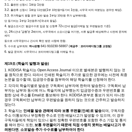
3.1.
: 1
1
출판전 신청시
회당
만원
3.2.
: 1
(1
+
1
,
).
출판후 신청시
회당
11
만원
부
10
만원
등기비
만원
사무국 비치 여분있는 경우만 해당
3.3.
1
.
추가학술지 원할 경우 일반 발송
부당
10
만원 추가 납부해야함
1
1
(
).
단 등기비는
부당
만원추가
국내외 동일
4.
:
72
(
).
발급소요시간
발급수수료 입금 및 신청후
시간내 발급
이메일 및 우편발송전 기준
, 24
'
'
2
,
,
단
시간내
급행
은
배이며
사무국에서 소요시간을 어기면
서류 발급후 배상해주나 사전에 문자메
세지
.
등으로 사무국장이나 간사의 확인 받은 사항에 한함
5.
:
641-910230-56907 (
:
)
수수료 납부계좌
하나은행
예금주
코리아에디팅그룹 교정팀
6.
:
발급 문의처
사무국이나 코리아에디팅그룹 이메일 주소
제
19
조
(
학술지 발행과 발송
)
1. KODISA
학술지는
Open Access Journal
이므로 별쇄본은 발행하지 않는 것
을 원칙으로 한다
.
따라서 인쇄된 학술지가 추가로 필요한 경우에는 사전에 최종
논문을 접수할 때
,
입금영수증을 첨부하여 해당 학술지를 신청해야 한다
.
2.
각각의 학술지별로 발송은 구독회비 납부자에 한하여 발송한다
.
구독회비 납
부자는 납부와 동시에 어느 학술지에 납부했는지 입금영수증과 우편번호를 포
함한 상세 주소를
Email
로 통보해야 한다
. KODISA
본부로 통보가 되지 아니한
경우 구독회비만 납부하고 우편발송을 원하지 않는 것으로 간주하고 발송하지
않는다
.
3.
학술지는
인쇄물 발송 관례에 따라 보통 우편물
(
인쇄
)
로 발송
되며
,
구독자중
주소 미통보자나 부정확한 주소로 인한 배달사고가 발생할 수 있으며
,
이 경우
구독자들에게 책임이 있으니 필히 정확한 우편번호를 포함한 주소 기입 및 통지
를 해야 한다
.
또한
,
보통 우편물이기 때문에 직접 수령치 못하는 배달사고가 우
려된다면
,
소포발송 추가 수수료를 납부하여야 한다
.