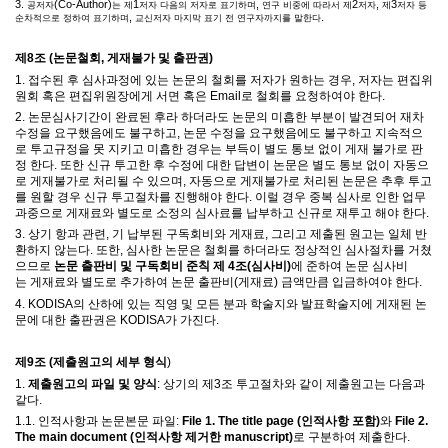
3.
(Co-Author)
1
,
2
,
3
공저자
는 제
저자 다음의 저자로 표기하며
연구 비중에 따라서 제
저자
제
저자 등
,
.
순차적으로 정하여 표기하며
교신저자 마지막 표기 전 연구자까지를 말한다
제
8
조
(
논문철회
,
게재불가 및 출판권
)
1.
접수된 후 심사과정에 있는 논문의 철회를 저자가 원하는 경우
,
저자는 편집위
원회 혹은 편집위원장에게 서면 혹은
Email
로 철회를 요청하여야 한다
.
2.
논문심사기간이 완료된 후라 하더라도 논문의 미흡한 부분이 발견되어 재차
수정을 요구했음에도 불구하고
,
논문 수정을 요구했음에도 불구하고 지속적으
로 투고규정을 못 지키고 미흡한 경우는 부득이 별도 통보 없이 게재 불가로 판
정 한다
.
또한 신규 투고한 후
수정에 대한 답변이 논문은 별도 통보 없이 자동으
로 게재불가로 처리될 수 있으며
,
자동으로 게재불가로 처리된 논문은 추후 투고
를 원할 경우 신규 투고절차를 진행해야 한다
.
이럴 경우 중복 심사로 인한 업무
과중으로 게재료와 별도로 소정의 심사료를 납부하고 신규로 재투고 해야 한다
.
3.
상기 항과 관련
,
기 납부된 구독회비와 게재료
,
그리고 제출된 원고는 일체 반
환하지 않는다
.
또한
,
심사한 논문은 철회를 하더라도 정상적인 심사절차를 거쳤
으므로
논문 출판비 및 구독회비 준칙 제
4
조
(
심사비
)
에 준하여 논문 심사비
는
게재료와 별도로 추가하여
논문 출판비
(
게재료
)
금액만큼 입금하여야 한다
.
4. KODISA
의 산하에 있는 직영 및 모든 분과 학술지와 발표학술지에 게재된 논
문에 대한 출판권은
KODISA
가 가진다
.
제
9
조
(
제출원고의 세부 형식
)
1.
제출원고의 파일 및 양식
:
상기의 제
3
조 투고절차와 같이 제출원고는
다음과
같다
.
1.1.
인적사항과 논문본문 파일
:
File 1. The title page (
인적사항 포함
)
와
File 2.
The main document (
인적사항 제거한
manuscript)
로 구분하여 제출한다
.