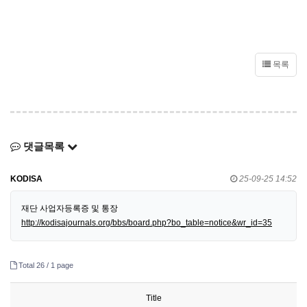
목록
댓글목록
KODISA
25-09-25 14:52
재단 사업자등록증 및 통장
http://kodisajournals.org/bbs/board.php?bo_table=notice&wr_id=35
Total 26 /
1 page
Title