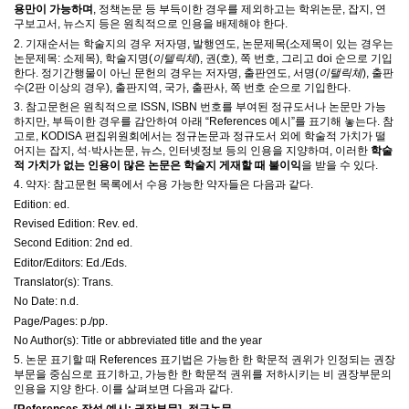
용만이 가능하며
,
정책논문 등 부득이한 경우를 제외하고는 학위논문
,
잡지
,
연
구보고서
,
뉴스지 등은 원칙적으로 인용을 배제해야 한다
.
2.
기재순서는 학술지의 경우 저자명
,
발행연도
,
논문제목
(
소제목이 있는 경우는
논문제목
:
소제목
),
학술지명
(
이텔릭체
),
권
(
호
),
쪽 번호
,
그리고
doi
순으로 기입
한다
.
정기간행물이 아닌 문헌의 경우는 저자명
,
출판연도
,
서명
(
이탤릭체
),
출판
수
(2
판 이상의 경우
),
출판지역
,
국가
,
출판사
,
쪽 번호 순으로 기입한다
.
3.
참고문헌은 원칙적으로
ISSN, ISBN
번호를 부여된 정규도서나 논문만 가능
하지만
,
부득이한 경우를 감안하여 아래
“References
예시
”
를 표기해 놓는다
.
참
고로
, KODISA
편집위원회에서는 정규논문과 정규도서 외에 학술적 가치가 떨
어지는 잡지
,
석
·
박사논문
,
뉴스
,
인터넷정보 등의 인용을 지양하며
,
이러한
학술
적 가치가 없는 인용이 많은 논문은 학술지 게재할 때 불이익
을 받을 수 있다
.
4.
약자
:
참고문헌 목록에서 수용 가능한 약자들은 다음과 같다
.
Edition: ed.
Revised Edition: Rev. ed.
Second Edition: 2nd ed.
Editor/Editors: Ed./Eds.
Translator(s): Trans.
No Date: n.d.
Page/Pages: p./pp.
No Author(s): Title or abbreviated title and the year
5.
논문 표기할 때
References
표기법은 가능한 한 학문적 권위가 인정되는 권장
부문을 중심으로 표기하고
,
가능한 한 학문적 권위를 저하시키는 비 권장부문의
인용을 지양 한다
.
이를 살펴보면 다음과 같다
.
[References
작성 예시
:
권장부문
] -
정규논문