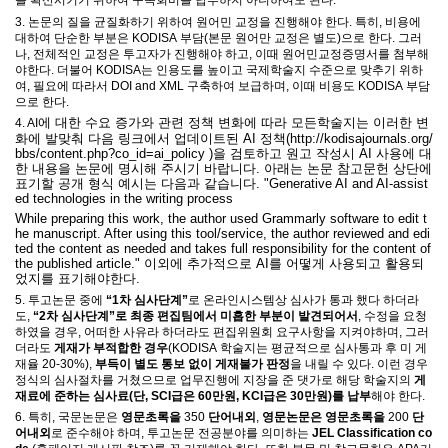
를 확산시키기 위하여 구독회비를 납부하지 아니하여도 된다
.
3.
논문의 질을 균질화하기 위하여 원어민 교정을
진행해야 한다
.
특히
,
비용에
대하여
단순한 부분은
KODISA
부담
(
본문 원어만 교정은 별도
)
으로 한다
.
그러
나
,
전체적인 교정은 투고자가 진행해야 하고
,
이때 원어민교정증명서를 첨부해
야한다
.
더불어
KODISA
는 인용도를 높이고 국제학술지 수준으로 맞추기 위하
여
,
필요에 따라서
DOI and XML
구축하여 보급하며
,
이때 비용도
KODISA
부담
으로 한다
.
에 대한 수요 증가와 관련 정책 변화에 따라 모든학술지는 이러한 변
4. AI
화에 발맞춰 다음 링크에서 업데이트된 AI 정책(
http://kodisajournals.org/
bbs/content.php?co_id=ai_policy )을 검토하고
원고 작성시 AI 사용에 대
한 내용을 논문에 명시해 주시기 바랍니다. 아래는 논문 참고문헌 상단에
표기할 공개 형식 예시는 다음과 같습니다. "
Generative AI and AI-assist
ed technologies in the writing process
While preparing this work, the author used Grammarly software to edit t
he manuscript. After using this tool/service, the author reviewed and edi
ted the content as needed and takes full responsibility for the content of
the published article." 이외에 추가적으로 AI를 어떻게 사용되고 활용되
었지를 표기해야한다.
5.
투고논문 중에
“1
차 심사단계
”
로 온라인시스템상 심사가 통과 했다 하더라
도
,
“2
차 심사단계
”
로 최종 편집팀에서 미흡한 부분이 발견되어서
,
수정을 요청
하였을 경우
,
어떠한 사유라 하더라도 편집위원회 요구사항을 지켜야하며
,
그러
더라도
게재가 부적합한 경우
(KODISA
학술지는 평균적으로 심사통과 후 미 게
재율
20-30%),
부득이 별도 통보 없이 게재불가 판정
을 내릴 수 있다
.
이런 경우
정식의 심사절차를 거쳤으므로 업무진행에 지장을 준 댓가로 해당 학술지의
게
재료에 준하는 심사료
(단, SCI
급은
60
만원
, KCI
급은
30
만원
)
를 납부
해야 한다
.
6.
특히
,
국문논문은
영문초록을
350
단어내외
,
영문논문은 영문초록을
200
단
어내외
로 준수해야 하며
,
투고논문 전공분야를 의미하는
JEL Classification co