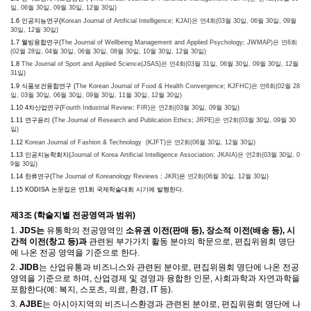
일, 06월 30일, 09월 30일, 12월 30일)
1.6 인공지능연구(
Korean Journal of Artificial Intelligence; KJAI)은
연4회(03월 30일, 06월 30일, 09월
30일, 12월 30일)
1.7 웰빙융합연구(
The Journal of Wellbeing Management and Applied Psychology; JWMAP)은
연6회
(02월 28일, 04월 30일, 06월 30일, 08월 30일, 10월 30일, 12월 30일)
1.8
The Journal of Sport and Applied Science(JSAS)은
연4회(03월 31일, 06월 30일, 09월 30일, 12월
31일)
1.9 식품보건융합연구 (
The Korean Journal of Food & Health Convergence; KJFHC)은
연6회(02월 28
일, 03월 30일, 06월 30일, 09월 30일, 11월 30일, 12월 30일)
1.10 4차산업연구(
Fourth Industrial Review; FIR)은
연2회(03월 30일, 09월 30일)
1.11 연구윤리 (
The Journal of Research and Publication Ethics; JRPE)은
연2회(03월 30일, 09월 30
일)
1.12
Korean Journal of Fashion & Technology (KJFT)은
연2회(06월 30일, 12월 30일)
1.13 인공지능학회지(
Journal of Korea Artificial Intelligence Association; JKAIA)은
연2회(03월 30일, 0
9월 30일)
1.14 한류연구(
The Journal of Koreanology Reviews ; JKR)
은
연2회(06월 30일, 12월 30일)
1.15 KODISA 논문집은 연1회 국제학술대회 시기에 발행한다.
제
3
조
(
학술지별 전공영역과 범위
)
1.
JDS
는
유통학의 전공영역인
소유권 이전(판매 등), 장소적 이전(배송 등), 시
간적 이전(창고 등)과
관련된 부가가치 활동 분야의 학문으로, 편집위원회 명단
에 나온
전공 영역
을 기준으로 한다.
2.
JIDB
는 산업유통과 비즈니스와 관련된 분야로, 편집위원회 명단에 나온 전공
영역을 기준으로 하며
,
산업경제 및 경영과 융합한 인문
,
사회과학과 자연과학을
포함한다
(
예
:
복지
,
스포츠
,
의료
,
환경
, IT
등
).
3.
AJBE
는 아시아지역의 비즈니스환경과 관련된 분야로, 편집위원회 명단에 나