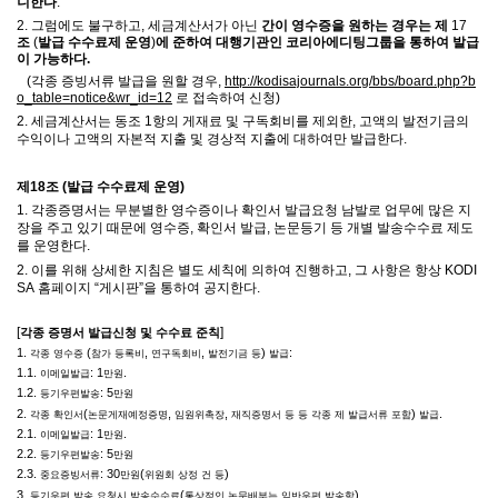
니한다
.
2.
그럼에도 불구하고
, 세금계산서가 아닌
간이
영수증을 원하는 경우는 제
17
조
(
발급 수수료제 운영
)
에 준하여 대행기관인 코리아에디팅그룹을 통하여 발급
이 가능하다
.
(각종 증빙서류 발급을 원할 경우,
http://kodisajournals.org/bbs/board.php?b
o_table=notice&wr_id=12
로 접속하여 신청)
2.
세금계산서는 동조 1항의 게재료 및 구독회비를 제외한, 고액의 발전기금의
수익이나 고액의 자본적 지출 및 경상적 지출에 대하여만 발급한다
.
제
18
조
(
발급 수수료제 운영
)
1.
각종증명서는 무분별한 영수증이나 확인서 발급요청 남발로 업무에 많은 지
장을 주고 있기 때문에 영수증
,
확인서 발급
,
논문등기 등 개별 발송수수료 제도
를 운영한다
.
2.
이를 위해 상세한 지침은 별도 세칙에 의하여 진행하고
,
그 사항은 항상
KODI
SA
홈페이지
“
게시판
”
을 통하여 공지한다
.
[
]
각종 증명서 발급신청 및 수수료 준칙
1.
(
,
,
)
:
각종 영수증
참가 등록비
연구독회비
발전기금 등
발급
1.1.
: 1
.
이메일발급
만원
1.2.
: 5
등기우편발송
만원
2.
(
,
,
)
.
각종 확인서
논문게재예정증명
임원위촉장
재직증명서 등 등 각종 제 발급서류 포함
발급
2.1.
: 1
.
이메일발급
만원
2.2.
: 5
등기우편발송
만원
2.3.
: 30
(
)
중요증빙서류
만원
위원회 상정 건 등
3.
(
)
등기우편 발송 요청시 발송수수료
통상적인 논문배부는 일반우편 발송함