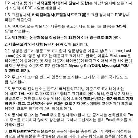
1.2.
저작권 동의서
:
저작권동의서
(
저자 진술서 포함
)
는 해당학술지에 모든 저자
가 사인하여
PDF
파일로 제출한다
.
1.3.
표절검사서
:
카피킬러검사(표절검사프로그램
)
로 표절 검사하고
PDF
상세
파일로 제출한다
.
1.4. KODISA
모든 학술지의 제출하는 원고
(
게시판 템플리트 활용
)
는
“
MS
워
드
”
로 작성한다
.
1.5.
제
1
면에는
논문제목을 작성하는데
12
단어 이내 영문으로 표기
한다
.
2.
제출원고의 인적사항
등
은 다음과 같이
표기
한다
.
2.1.
성명은 반드시 영문으로 표기한다
.
영문성명은 이름과 성
(First name, Last
name)
순이며
,
영문 성 표기는 대문자로 표기하고
,
한국인 이름의
First name
은
하이픈
(-)
이 들어가면 첫 자를 대문자
,
하이픈
(-)
이 빠지고 이어서 쓰면 하이픈
(-)
빠지는 부분을 소문자로 표기한다
(
예로
Myoung-Kil YOUN, Myoungkil YOU
N
형태로 표기
).
2.2.
투고자의 소속은 반드시 영문으로 표기한다
.
표기할 때 필히 국가명도 포
함
,
병기한다
.
2.3.
투고자의 전화번호는 반드시 국제전화표기법 기준으로 표시해야 하는
데
,
예로
TEL: +82-31-2333-1234
형태로 표기해야 한다
.
특히
,
연락처 기재하는
방법으로는 개인정보보호를 위하여 법에 의하여
핸드폰번호는 불가하므로 기재
하면 안 되고
,
교신저자는 유선전화번호로 기재
한다
.
이때에 교신저자가 표기를
원하지 않으면 표기하지 아니하여도 된다
.
2.4.
동시에 투고자는
Email
주소를 명시해야 한다
.
단
,
공저자는 전화번호와
Em
ail
주소를 표기하지 않아도 상관없다
.
그러나 교신저자는 필히
Email
주소를 표
기해야 한다
.
3.
초록
(Abstract):
논문초록은 논문의 내용을 충분히 알리기 위해서 작성하는
것으로 전체 논문을 축약해놓은 것으로 다음과 같은 형식으로 초록을 작성한다
.