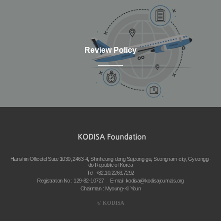
Review Policy
Hanshin Officetel Suite 1030, 2463-4, Shinheung-dong Sujeong-gu, Seongnam-city, Gyeonggi-
do Republic of Korea
Tel. +82.10.2263.7292
Registration No : 129-82-10727
E-mail.
kodisa@kodisajournals.org
Chairman : Myoung-Kil Youn
©
KODISA