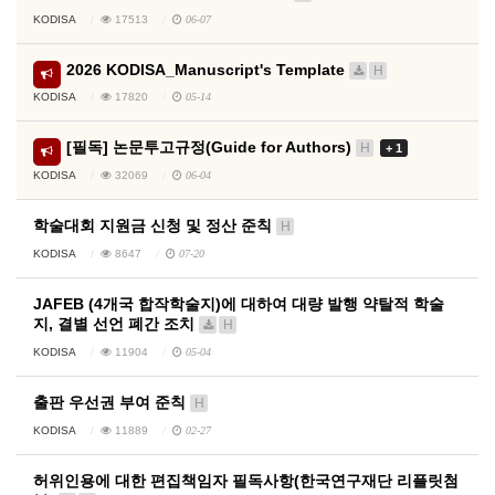
KODISA
17513
06-07
2026 KODISA_Manuscript's Template
H
KODISA
17820
05-14
[필독] 논문투고규정(Guide for Authors)
H
+ 1
KODISA
32069
06-04
학술대회 지원금 신청 및 정산 준칙
H
KODISA
8647
07-20
JAFEB (4개국 합작학술지)에 대하여 대량 발행 약탈적 학술
지, 결별 선언 폐간 조치
H
KODISA
11904
05-04
출판 우선권 부여 준칙
H
KODISA
11889
02-27
허위인용에 대한 편집책임자 필독사항(한국연구재단 리플릿첨