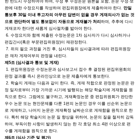
한 반드시 수정하여야 하며, 수정 후 수정논문 원본을 포함, 논문 수정·보
완에 대한 수정요지를 작성하여 편집위원장에게 제출하여야 한다.
만일
통보후 30일 이내 투고자의 아무런 답변이 없을 경우 게재의사가 없는 것
으로 판단하여 별도 통보없이 자동으로 게재불가 처리
하며, 추후에 다시
게재코자 한다면 새롭게 심사절차를 밟아야 한다.
6. 수정요지와 함께 제출된 수정논문은 1차 심사자가 다시 심사하거나
편집간사(혹은 부문편집위원장)이 재판정한다.
7. 위의 필요 과정을 거친 후, 심사자들의 심사결과에 따라 편집위원장
은 재차 게재여부의 판정을 내린다.
제5조 (심사결과 통보 및 게재)
1. 편집위원장은 수정논문과 심사보고서 접수 후 결정된 편집위원회의
판정 결과를 즉시 온라인상으로 논문 제출자에게 통보한다.
2. 학술지 게재는 다음과 같이 한다. 즉, 게재 적합으로 판정된 논문은 판
정 일자로부터 가장 가까운 시기에 발행되는 해당 학술지에 게재함을 원
칙으로 한다. 그럼에도 불구하고, 게재확정논문 중 편집위원회가 판단한
우수 논문 또는 현안문제를 다룬 1편의 논문인 경우 이를 선순위 논문으
로 게재하고, 나머지 논문은 게재확정 날짜순으로 게재함을 원칙으로 한
다. 특히 해당 학술지의 논문 질 향상을 위하여, 논문의 질을 철저히 감독
하여, 부득이한 사항이 발생하지 않는 한 각 호당 최소 4편 이상으로 편
수를 게재함을 원칙으로 한다.
제6조 (심사 기준 및 평가)