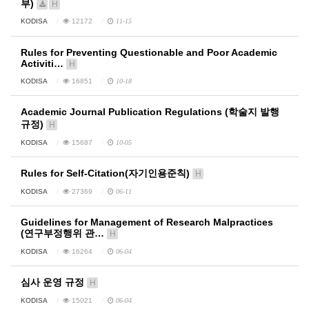
부)
H
KODISA
12172
11-15
Rules for Preventing Questionable and Poor Academic
Activiti…
H
KODISA
16851
10-18
Academic Journal Publication Regulations (학술지 발행
규정)
H
KODISA
15687
10-05
Rules for Self-Citation(자기인용준칙)
H
KODISA
27369
06-11
Guidelines for Management of Research Malpractices
(연구부정행위 관…
H
KODISA
16264
06-04
심사 운영 규정
H
KODISA
15021
06-04