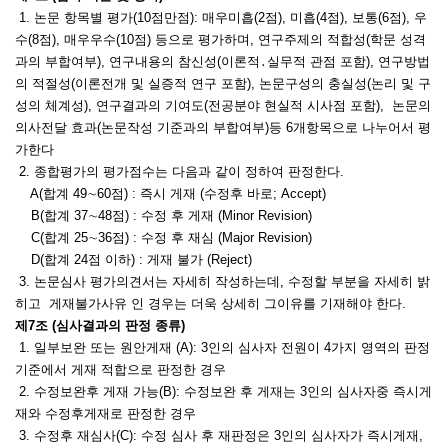
1. 논문 항목별 평가(10점만점):
매우미흡
(2점),
미흡
(4점),
보통
(6점),
우
수
(8점),
매우우수
(10점) 등
으로 평가하며,
연구주제의 적합성(학문 성격
과의 부합여부),
연구내용의 참신성(이론적․실무적 관점 포함),
연구방법
의 적절성(이론전개 및 실증적 연구 포함),
논문구성의 충실성(논리 및 구
성의 체계성),
연구결과의 기여도(전공분야 현실적 시사점 포함),
논문의
의사전달 효과(논문작성 기준과의 부합여부)
등 6개항목으로 나누어서 평
가한다
2. 종합평가의 평가점수는 다음과 같이 정하여 판정한다.
A(합계 49∼60점) : 즉시 게재 (수정후 바로; Accept)
B(합계 37∼48점) : 수정 후 게재 (Minor Revision)
C(합계 25∼36점) : 수정 후 재심 (Major Revision)
D(합계 24점 이하) : 게재 불가 (Reject)
3. 논문심사 평가의견서는 자세히 작성하는데, 수정할 부분을 자세히 밝
히고 게재불가사유 인 경우는 더욱 상세히 그이유를 기재해야 한다.
제7조 (심사결과의 판정 종류)
1.
일부보완
또는
원안게재 (A): 3인의 심사자 전원이 4가지 영역의 판정
기준에서
게재 적합으로 판정한 경우
2. 수정보완후 게재 가능(B):
수정보완 후 게재는 3인의 심사자중 즉시게
재와 수정후게재로 판정한 경우
3. 수정후 재심사(C):
수정 심사 후 재판정은 3인의 심사자가 즉시게재,