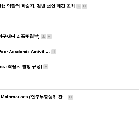
 발행 약탈적 학술지, 결별 선언 폐간 조치
H
연구재단 리플릿첨부)
H
Poor Academic Activiti…
H
ations (학술지 발행 규정)
H
rch Malpractices (연구부정행위 관…
H