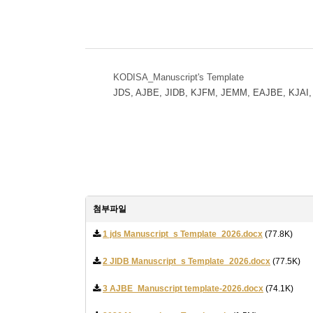
KODISA_Manuscript's Template
JDS, AJBE, JIDB, KJFM, JEMM, EAJBE, KJAI
첨부파일
1 jds Manuscript_s Template_2026.docx
(77.8K)
2 JIDB Manuscript_s Template_2026.docx
(77.5K)
3 AJBE_Manuscript template-2026.docx
(74.1K)