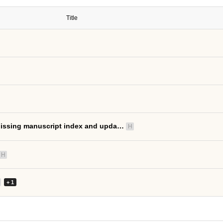
Title
ing manuscript index and upda…
H
H
+ 1