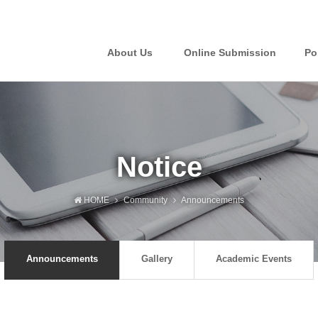
About Us
Online Submission
Po
Notice
HOME
Community
Announcements
Announcements
Gallery
Academic Events