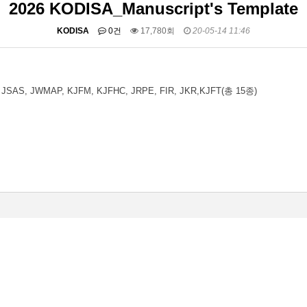
2026 KODISA_Manuscript's Template
KODISA
0건
17,780회
20-05-14 11:46
, JSAS, JWMAP, KJFM, KJFHC, JRPE, FIR, JKR,KJFT(총 15종)