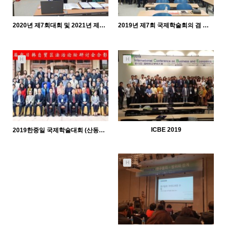
2020년 제7회대회 및 2021년 제8회 국제학술회의 겸 편집자회의
2019년 제7회 국제학술회의 겸 편집자 미팅
7852
06-05
7382
05-14
KODISA
KODISA
H
H
ICBE 2019
2019한중일 국제학술대회 (산동접법대)
7653
05-14
6983
05-14
KODISA
KODISA
H