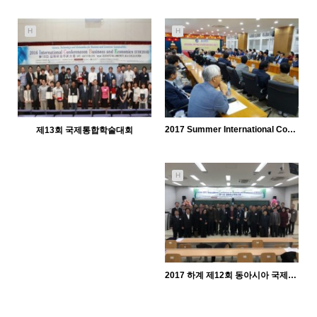
7278
05-14
KODISA
H
H
2017 Summer International Conference on Business and Economi…
제13회 국제통합학술대회
6931
05-14
14195
05-14
KODISA
KODISA
H
2017 하계 제12회 동아시아 국제학술대회
6057
05-14